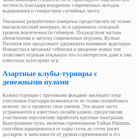
честность благодаря внедрению современных методов
кодирования и генераторов случайных чисел.
Указанные разработчики намерены предоставлять не только
высококлассный материал, но и удерживать солидный
уровень вовлеченности геймеров. Посредством частым
обновлениям и запуску современных игрушек, Вулкан
Патинум они продолжают удерживать внимание аудитории.
Новшества в механике геймплея и введение новых тем
позволяют игрокам открывать что-то интересное даже в уже
известных категориях игр.
Азартные клубы-турниры с
денежными пулами
Казино-турниры с призовыми фондами завлекают взор
участников благодаря возможности не только попробовать
везение, но и проявить свои умения. Эти акции часто
устраиваются в известных онлайн казино, предоставляя
участникам перспективу заработать крупные выигрыши.
Выигрышные пулы, включая соревнования Vulkan Platinum,
способны варьироваться от пары соток до сотен тысяч
долларов, в зависимости от уровня соревнования и его