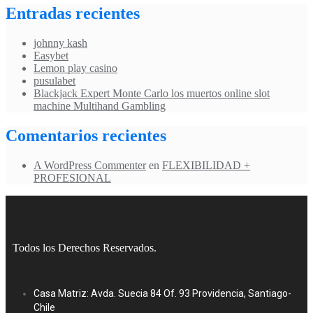
Entradas recientes
johnny kash
Easybet
Lemon play casino
pusulabet
Blackjack Expert Monte Carlo los muertos online slot
machine Multihand Gambling
Comentarios recientes
A WordPress Commenter
en
FLEXIBILIDAD +
PROFESIONAL
Todos los Derechos Reservados.
Casa Matriz: Avda. Suecia 84 Of. 93 Providencia, Santiago-
Chile