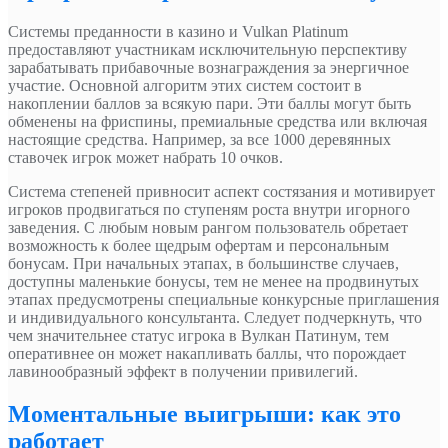
Системы преданности в казино и Vulkan Platinum
предоставляют участникам исключительную перспективу
зарабатывать прибавочные вознаграждения за энергичное
участие. Основной алгоритм этих систем состоит в
накоплении баллов за всякую пари. Эти баллы могут быть
обменены на фриспины, премиальные средства или включая
настоящие средства. Например, за все 1000 деревянных
ставочек игрок может набрать 10 очков.
Система степеней привносит аспект состязания и мотивирует
игроков продвигаться по ступеням роста внутри игорного
заведения. С любым новым рангом пользователь обретает
возможность к более щедрым офертам и персональным
бонусам. При начальных этапах, в большинстве случаев,
доступны маленькие бонусы, тем не менее на продвинутых
этапах предусмотрены специальные конкурсные приглашения
и индивидуального консультанта. Следует подчеркнуть, что
чем значительнее статус игрока в Вулкан Патинум, тем
оперативнее он может накапливать баллы, что порождает
лавинообразный эффект в получении привилегий.
Моментальные выигрыши: как это
работает