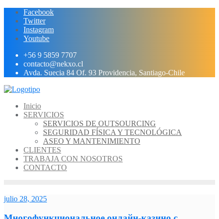
Ir
Facebook
al
Twitter
contenido
Instagram
Youtube
+56 9 5859 7707
contacto@nekxo.cl
Avda. Suecia 84 Of. 93 Providencia, Santiago-Chile
Inicio
SERVICIOS
SERVICIOS DE OUTSOURCING
SEGURIDAD FÍSICA Y TECNOLÓGICA
ASEO Y MANTENIMIENTO
CLIENTES
TRABAJA CON NOSOTROS
CONTACTO
julio 28, 2025
Многофункциональное онлайн-казино с