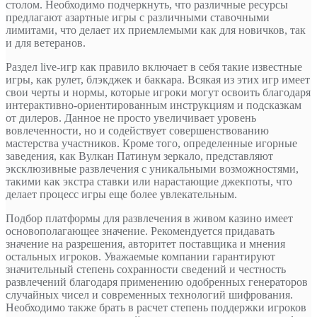
столом. Необходимо подчеркнуть, что различные ресурсы
предлагают азартные игры с различными ставочными
лимитами, что делает их приемлемыми как для новичков, так
и для ветеранов.
Раздел live-игр как правило включает в себя такие известные
игры, как рулет, блэкджек и баккара. Всякая из этих игр имеет
свои черты и нормы, которые игроки могут освоить благодаря
интерактивно-ориентированным инструкциям и подсказкам
от дилеров. Данное не просто увеличивает уровень
вовлеченности, но и содействует совершенствованию
мастерства участников. Кроме того, определенные игорные
заведения, как Вулкан Патинум зеркало, представляют
эксклюзивные развлечения с уникальными возможностями,
такими как экстра ставки или нарастающие джекпоты, что
делает процесс игры еще более увлекательным.
Подбор платформы для развлечения в живом казино имеет
основополагающее значение. Рекомендуется придавать
значение на разрешения, авторитет поставщика и мнения
остальных игроков. Уважаемые компании гарантируют
значительный степень сохранности сведений и честность
развлечений благодаря применению одобренных генераторов
случайных чисел и современных технологий шифрования.
Необходимо также брать в расчет степень поддержки игроков