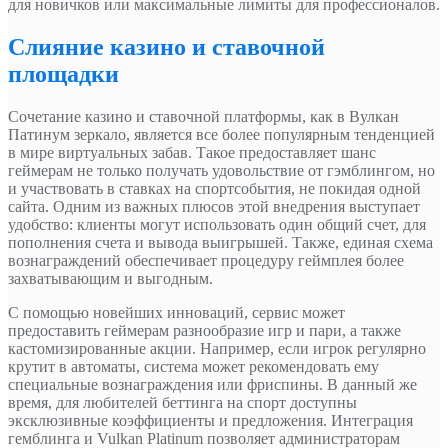
для новичков или максимальные лимиты для профессионалов.
Слияние казино и ставочной
площадки
Сочетание казино и ставочной платформы, как в Вулкан
Патинум зеркало, является все более популярным тенденцией
в мире виртуальных забав. Такое предоставляет шанс
геймерам не только получать удовольствие от гэмблингом, но
и участвовать в ставках на спортсобытия, не покидая одной
сайта. Одним из важных плюсов этой внедрения выступает
удобство: клиенты могут использовать один общий счет, для
пополнения счета и вывода выигрышей. Также, единая схема
вознаграждений обеспечивает процедуру геймплея более
захватывающим и выгодным.
С помощью новейших инноваций, сервис может
предоставить геймерам разнообразие игр и пари, а также
кастомизированные акции. Например, если игрок регулярно
крутит в автоматы, система может рекомендовать ему
специальные вознаграждения или фриспины. В данный же
время, для любителей беттинга на спорт доступны
эксклюзивные коэффициенты и предложения. Интеграция
гемблинга и Vulkan Platinum позволяет администраторам