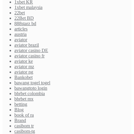
1xbet KR
1xbet malaysia
22bet
22Bet BD
888starz bd
articles
austria
aviator
aviator brazil
aviator casino DE
aviator casino fr
aviator ke
aviator mz
aviator ng
Bankobet
bawang togel togel
bawangtoto login
bbrbet colombia
bbrbet mx
betting
Blog
book of ra
Brand
casibom tr
casibom-tg