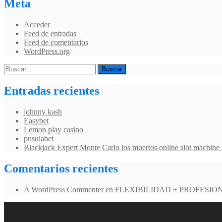
Meta
Acceder
Feed de entradas
Feed de comentarios
WordPress.org
Entradas recientes
johnny kash
Easybet
Lemon play casino
pusulabet
Blackjack Expert Monte Carlo los muertos online slot machin
Comentarios recientes
A WordPress Commenter
en
FLEXIBILIDAD + PROFESIO