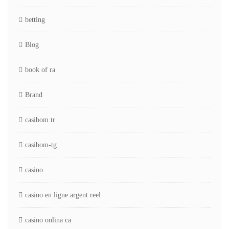
betting
Blog
book of ra
Brand
casibom tr
casibom-tg
casino
casino en ligne argent reel
casino onlina ca