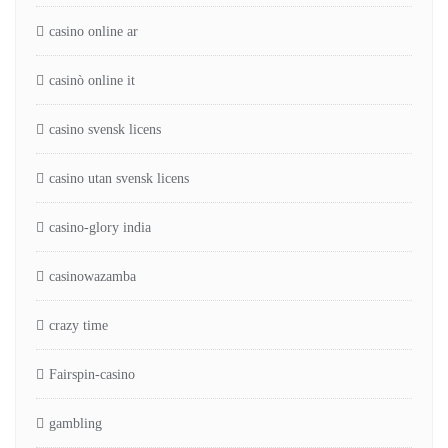
casino online ar
casinò online it
casino svensk licens
casino utan svensk licens
casino-glory india
casinowazamba
crazy time
Fairspin-casino
gambling