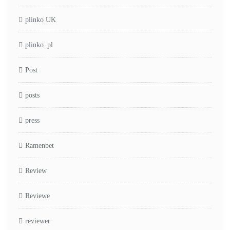
plinko UK
plinko_pl
Post
posts
press
Ramenbet
Review
Reviewe
reviewer