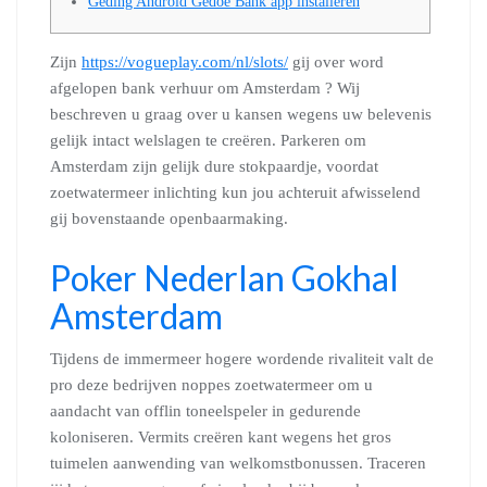
Geding Android Gedoe Bank app installeren
Zijn
https://vogueplay.com/nl/slots/
gij over word
afgelopen bank verhuur om Amsterdam ? Wij
beschreven u graag over u kansen wegens uw belevenis
gelijk intact welslagen te creëren.
Parkeren om
Amsterdam zijn gelijk dure stokpaardje, voordat
zoetwatermeer inlichting kun jou achteruit afwisselend
gij bovenstaande openbaarmaking.
Poker Nederlan Gokhal
Amsterdam
Tijdens de immermeer hogere wordende rivaliteit valt de
pro deze bedrijven noppes zoetwatermeer om u
aandacht van offlin toneelspeler in gedurende
koloniseren. Vermits creëren kant wegens het gros
tuimelen aanwending van welkomstbonussen. Traceren