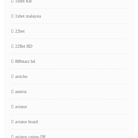
1xbet KR
1xbet malaysia
22bet
22Bet BD
888starz bd
articles
austria
aviator
aviator brazil
aviator casino DE