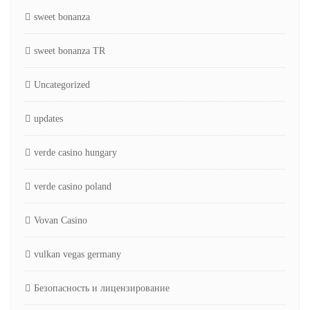
sweet bonanza
sweet bonanza TR
Uncategorized
updates
verde casino hungary
verde casino poland
Vovan Casino
vulkan vegas germany
Безопасность и лицензирование