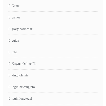
Game
games
glory-casinos tr
guide
info
Kasyno Online PL
king johnnie
login bawangtoto
login longtogel