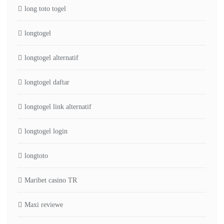
long toto togel
longtogel
longtogel alternatif
longtogel daftar
longtogel link alternatif
longtogel login
longtoto
Maribet casino TR
Maxi reviewe