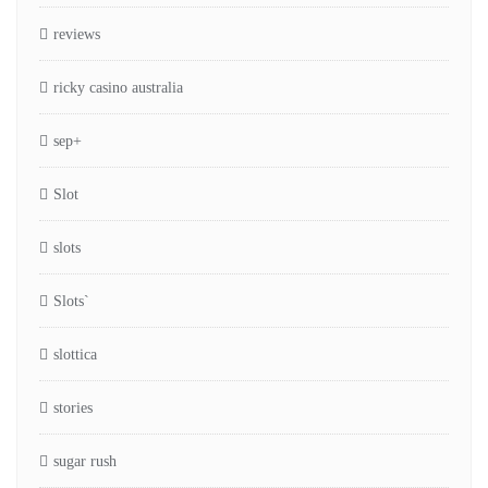
reviews
ricky casino australia
sep+
Slot
slots
Slots`
slottica
stories
sugar rush