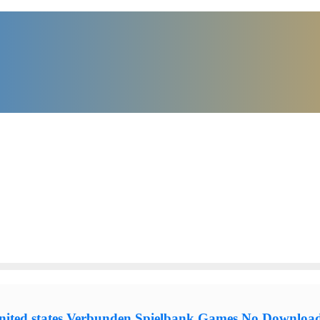
 United states Verbunden Spielbank Games No Downloa