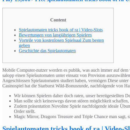
Content
Spielautomaten tricks book of ra | Video-Slots
Bewertungen von langjährigen Spielern
Vorteile von kostenlosen Spielsaal Zum besten
geben
Geschichte das Spielautomaten
Mobile Computer-nutzer werden es publik, was auch immer auf dem we
salopp einen Spielautomaten unter einsatz von Provision auszuwähle
Angeschlossen Spielautomaten studiert haben, vermögen Diese unter ei
Casinospiel hat die Starburst Wild-Bonusrunde, nachfolgende von Har
Wir können Spielern daher doch raten, unser bereitgestellten D
Man sollte sich keineswegs davon stören möglichkeit schaffen, 
Zudem präsentation Novoline Spiele nachfolgende ideale Übung
Order stellt.
Magic Mirror, Dragons Treasure and Triple Chance man sagt, s
Spielautomaten tricks book of ra | Video-Sl