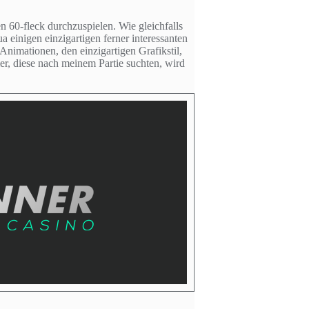
 60-fleck durchzuspielen. Wie gleichfalls
a einigen einzigartigen ferner interessanten
Animationen, den einzigartigen Grafikstil,
er, diese nach meinem Partie suchten, wird