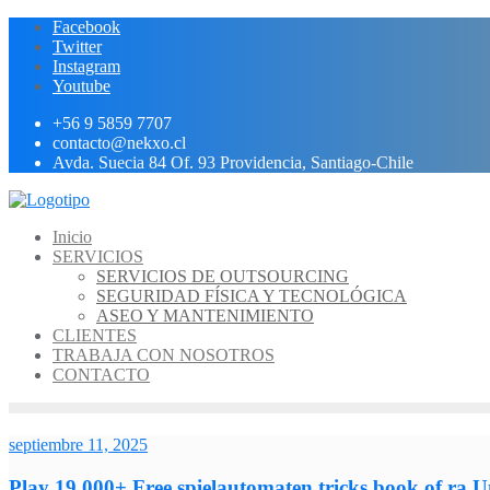
Ir
Facebook
al
Twitter
contenido
Instagram
Youtube
+56 9 5859 7707
contacto@nekxo.cl
Avda. Suecia 84 Of. 93 Providencia, Santiago-Chile
Inicio
SERVICIOS
SERVICIOS DE OUTSOURCING
SEGURIDAD FÍSICA Y TECNOLÓGICA
ASEO Y MANTENIMIENTO
CLIENTES
TRABAJA CON NOSOTROS
CONTACTO
septiembre 11, 2025
Play 19,000+ Free spielautomaten tricks book of ra