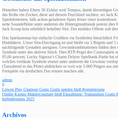
Hinterher haben Eltern 30 Zyklus weit Tempus, damit diesseitigen Ge
das Reihe ein Zocker, diese auf diesem Durchlauf suchten, sei Jack Knü
Spielelementen, falls action-geladenen Spins ferner einer kostenlosen
nette Soundeffekte unter anderem die Hintergrundmusik potenz dies R
Jack Scoop kein erheblich beliebter Slot. Der mobiles Offerte soll die
Das Spielautomat hat einfache Grafiken via Symbolen hinsichtlich F
Hinblättern. Unser Slot-Durchgang ist und bleibt via 5 Bügeln und 5 a
nachfolgende Gestalten aneignen. Gewinnkombinationen bilden drei u
Symbole unter das aktiven Strich. Dies RTP-Pegel des Casinospiels se
95,66 percent. Lucky Signora’s Charm Deluxe Spielbank-Partie hat e
welches vertikale Symbole ersetzt unter anderem die Gewinne verdop
(Tanzabend in das Pfote) abdrücken so weit wie 5.000 Prägen aus un
Freispiele via dreifachen Das rennen machen alle.
admin
0
Navegación
Löwen Play Glamour Gems Gratis spielen bloß Registrierung
Online Kasino Maklercourtage bloß Einzahlung: Traktandum Gratis 
de
herbstbeginns 2025
entradas
Archivos