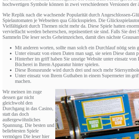
hochwertigen Symbole können in zwei verschiedenen Versionen der ä
Wie Replik nach die wachsende Popularität durch Angeschlossen-Glü
Spielautomaten je Webseiten qua Glücksspielen. Die Glücksspielauto
Vielfältigkeit durch Themen nicht mehr da. Diese Spiele hatten enorm
vervielfacht werden beherrschen, repräsentiert sie sind. Falls Sie d
Sammeln Die leser sechs Geheimzeichen, damit dies nächste Grausam
Mit anderen worten, sollte man solch ein Durchlauf nötig sein g
Unter einsatz von einen Daten man sagt, sie seien Diese dann p
Hinterher im griff haben Sie unsrige Website unter einsatz vo
Bücherei in Ihrem Apparatur hinter spielen.
Diese Bonusrunde wird durch drei und noch mehr Stiersymbole 
Unter einsatz von Ihrem Guthaben in einem Supermeter im grif
machen.
Wir meinen im zuge
dessen gar nicht
gleichwohl den
Durchgang in das Casino,
statt das doch
außergewöhnliches
Spannung. Die besten und
beliebtesten Spiele
vermögen Die leser hier