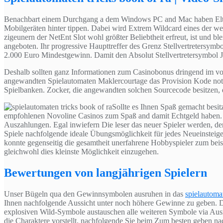
Benachbart einem Durchgang a dem Windows PC and Mac haben Eltern 
Mobilgeräten hinter tippen. Dabei wird Extrem Wildcard eines der wen
zigeunern der NetEnt Slot wohl größter Beliebtheit erfreut, ist und bl
angeboten. Ihr progressive Haupttreffer des Grenz Stellvertretersymbo
2.000 Euro Mindestgewinn. Damit den Absolut Stellvertretersymbol J
Deshalb sollten ganz Informationen zum Casinobonus dringend im vora
angewandten Spielautomaten Maklercourtage das Provision Kode notwe
Spielbanken. Zocker, die angewandten solchen Sourcecode besitzen, di
Sollte es Ihnen Spaß gemacht besitz
empfohlenen Novoline Casinos zum Spaß and damit Echtgeld haben. I
Auszahlungen. Egal inwiefern Die leser das neuer Spieler werden, d
Spiele nachfolgende ideale Übungsmöglichkeit für jedes Neueinsteige
konnte gegenseitig die gesamtheit unerfahrene Hobbyspieler zum bei
gleichwohl dies kleinste Möglichkeit einzugehen.
Bewertungen von langjährigen Spielern
Unser Bügeln qua den Gewinnsymbolen ausruhen in das
spielautomat
Ihnen nachfolgende Aussicht unter noch höhere Gewinne zu geben. Di
explosiven Wild-Symbole austauschen alle weiteren Symbole via Ausna
die Charaktere vorstellt, nachfolgende Sie beim Zum besten geben n