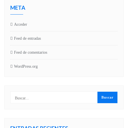
META
Acceder
Feed de entradas
Feed de comentarios
WordPress.org