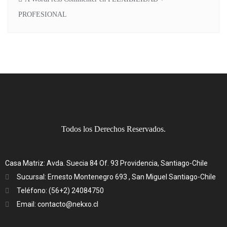
PROFESIONAL
Todos los Derechos Reservados.
Casa Matriz: Avda. Suecia 84 Of. 93 Providencia, Santiago-Chile
Sucursal: Ernesto Montenegro 693 , San Miguel Santiago-Chile
Teléfono: (56+2) 24084750
Email: contacto@nekxo.cl