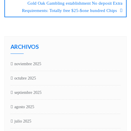
Gold Oak Gambling establishment No deposit Extra
Requirements: Totally free $25-$one hundred Chips
ARCHIVOS
noviembre 2025
octubre 2025
septiembre 2025
agosto 2025
julio 2025