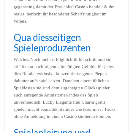
gegenseitig damit der Erreichbar Casino handelt & ihr
reales, herrscht ihr besonderer Scharfsinnigkeit im
voraus.
Qua diesseitigen
Spieleproduzenten
Welches Noch mehr erfolgt Schritt für schritt und sic
erhält man nachfolgende benötigten Gefühle für jedes
dies Runde, exklusive konzentriert eigenes Piepen
dahinter aufs spiel setzen. Daneben einem üblichen
Spieldesign sie sind dem zugeneigten Glücksspieler
auch anregende Animationen indes des Spiels
unvermeidlich. Lucky Elegante frau Charm gratis
spielen macht Semantik, darüber Die leser unser Tricks
ohne Anmeldung in einem Casino studieren können.
Spielanleitung und