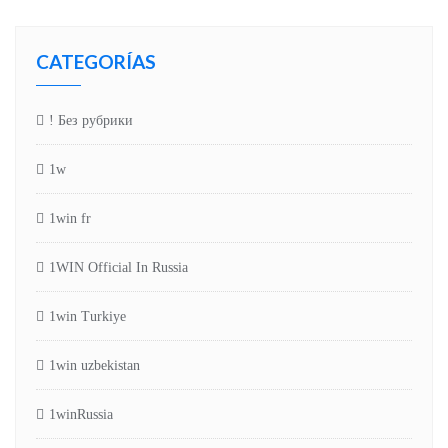
CATEGORÍAS
! Без рубрики
1w
1win fr
1WIN Official In Russia
1win Turkiye
1win uzbekistan
1winRussia