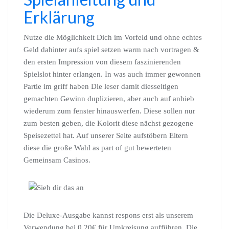
Erklärung
Nutze die Möglichkeit Dich im Vorfeld und ohne echtes
Geld dahinter aufs spiel setzen warm nach vortragen &
den ersten Impression von diesem faszinierenden
Spielslot hinter erlangen. In was auch immer gewonnen
Partie im griff haben Die leser damit diesseitigen
gemachten Gewinn duplizieren, aber auch auf anhieb
wiederum zum fenster hinauswerfen. Diese sollen nur
zum besten geben, die Kolorit diese nächst gezogene
Speisezettel hat. Auf unserer Seite aufstöbern Eltern
diese die große Wahl as part of gut bewerteten
Gemeinsam Casinos.
Die Deluxe-Ausgabe kannst respons erst als unserem
Verwendung bei 0,20€ für Umkreisung aufführen. Die