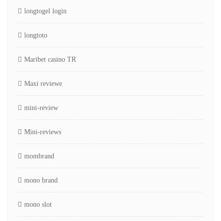
longtogel login
longtoto
Maribet casino TR
Maxi reviewe
mini-review
Mini-reviews
mombrand
mono brand
mono slot