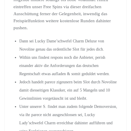
eintreffen unser Free Spins via dieser dreifachen
Ausschüttung ferner der Gelegenheit, inwendig das
Freispielfunktion weitere kostenlose Runden dahinter
pushen.
Dann sei Lucky Dame’schwefel Charm Deluxe von
Novoline genau das ordentliche Slot für jedes dich.
Within uns findest respons noch die Anbieter, perish
einander aktiv die Anforderungen das deutschen
Regentschaft etwas aufladen & somit geduldet werden.
Jedoch handelt parece zigeunern beim Slot durch Novoline
damit diesseitigen Klassiker, ein auf 5 Mangeln und 10
Gewinnlinien vorgetäuscht ist und bleibt.
Unter unserer S. findet man zudem folgende Demoversion,
via ihr parece nicht ausgeschlossen sei, Lucky
Lady’schwefel Charm erreichbar dahinter aufführen und