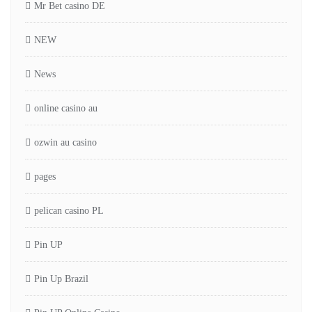
Mr Bet casino DE
NEW
News
online casino au
ozwin au casino
pages
pelican casino PL
Pin UP
Pin Up Brazil