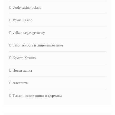
verde casino poland
Vovan Casino
vulkan vegas germany
Безопасность и лицензирование
Комета Казино
Новая папка
сателлиты
Тематические ниши и форматы