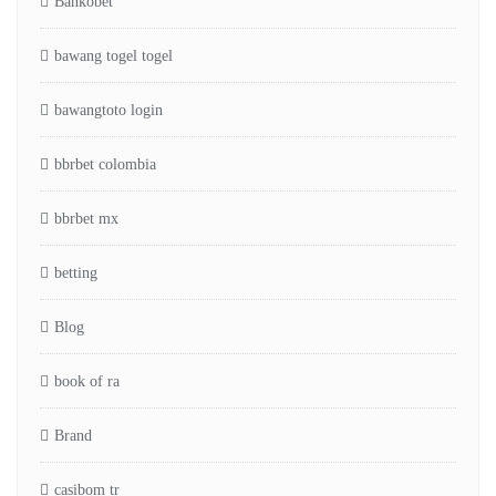
Bankobet
bawang togel togel
bawangtoto login
bbrbet colombia
bbrbet mx
betting
Blog
book of ra
Brand
casibom tr