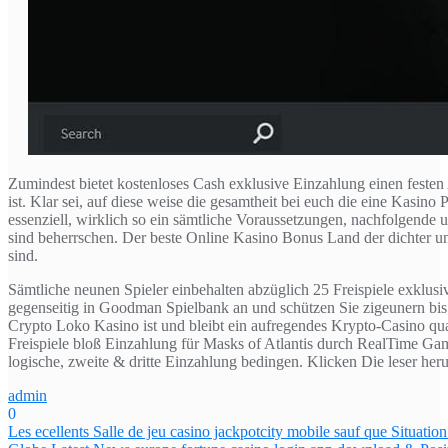
Zumindest bietet kostenloses Cash exklusive Einzahlung einen feste
ist. Klar sei, auf diese weise die gesamtheit bei euch die eine Kasi
essenziell, wirklich so ein sämtliche Voraussetzungen, nachfolgende 
sind beherrschen. Der beste Online Kasino Bonus Land der dichter u
sind.
Sämtliche neunen Spieler einbehalten abzüglich 25 Freispiele exklu
gegenseitig in Goodman Spielbank an und schützen Sie zigeunern bis 
Crypto Loko Kasino ist und bleibt ein aufregendes Krypto-Casino qu
Freispiele bloß Einzahlung für Masks of Atlantis durch RealTime Gami
logische, zweite & dritte Einzahlung bedingen. Klicken Die leser her
admin
0
Navegación
Les ecellents Salle de jeu casino jackpotcity mobile sauf que Situat