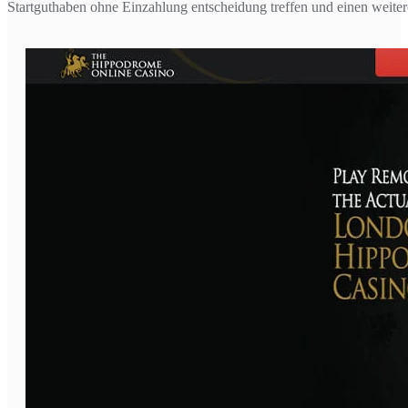
Startguthaben ohne Einzahlung entscheidung treffen und einen weit