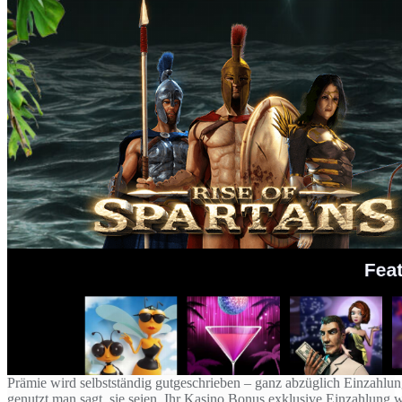
Prämie wird selbstständig gutgeschrieben – ganz abzüglich Einzahlu
genutzt man sagt, sie seien. Ihr Kasino Bonus exklusive Einzahlung w