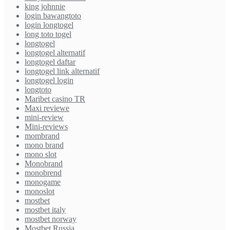
king johnnie
login bawangtoto
login longtogel
long toto togel
longtogel
longtogel alternatif
longtogel daftar
longtogel link alternatif
longtogel login
longtoto
Maribet casino TR
Maxi reviewe
mini-review
Mini-reviews
mombrand
mono brand
mono slot
Monobrand
monobrend
monogame
monoslot
mostbet
mostbet italy
mostbet norway
Mostbet Russia