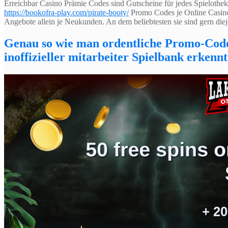
Erreichbar Casino Prämie Codes sind Gutscheine für jedes Spielothe
https://bookofra-play.com/pirate-booty/
Promo Codes je Online Casinos
Angebote allein je Neukunden. An dem beliebtesten sie sind gern dieje
Genau so wie man ordentliche Promo-Code
inoffizieller mitarbeiter Spielbank erkennt