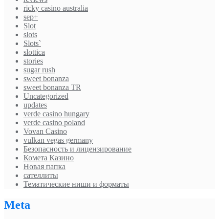
ricky casino australia
sep+
Slot
slots
Slots`
slottica
stories
sugar rush
sweet bonanza
sweet bonanza TR
Uncategorized
updates
verde casino hungary
verde casino poland
Vovan Casino
vulkan vegas germany
Безопасность и лицензирование
Комета Казино
Новая папка
сателлиты
Тематические ниши и форматы
Meta