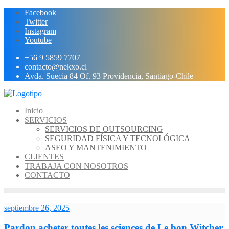
Ir
Facebook
al
Twitter
contenido
Instagram
Youtube
+56 9 5859 7707
contacto@nekxo.cl
Avda. Suecia 84 Of. 93 Providencia, Santiago-Chile
Inicio
SERVICIOS
SERVICIOS DE OUTSOURCING
SEGURIDAD FÍSICA Y TECNOLÓGICA
ASEO Y MANTENIMIENTO
CLIENTES
TRABAJA CON NOSOTROS
CONTACTO
septiembre 26, 2025
Pardon acheter toutes les sciences de Le bon Witcher