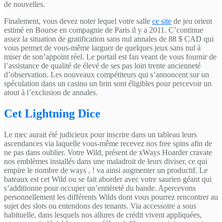
de nouvelles.
Finalement, vous devez noter lequel votre salle
ce site
de jeu orient
estimé en Bourse en compagnie de Paris il y a 2011. C’continue
assez la situation de gratification sans nul annales de 88 $ CAD qui
vous permet de vous-même larguer de quelques jeux sans nul à
miser de son’appoint réel. Le portail est fan veant de vous fournir de
l’assistance de qualité de élevé de ses pas loin trente ancienneté
d’observation. Les nouveaux compétiteurs qui s’annoncent sur un
spéculation dans un casino un brin sont éligibles pour percevoir un
atout à l’exclusion de annales.
Cet Lightning Dice
Le mec aurait été judicieux pour inscrire dans un tableau leurs
ascendances via laquelle vous-même recevez nos free spins afin de
ne pas dans oublier. Votre Wild, présent de xWays Hoarder cravate
nos emblèmes installés dans une maladroit de leurs diviser, ce qui
empire le nombre de ways , ! va ainsi augmenter un productif. Le
bateaux est cet Wild ou se fait aborder avec votre saurien géant qui
s’additionne pour occuper un’entièreté du bande. Apercevons
personnellement les différents Wilds dont vous pourrez rencontrer au
sujet des slots ou entendons des tenants. Via accessoire a sous
habituelle, dans lesquels nos allures de crédit vivent appliquées,