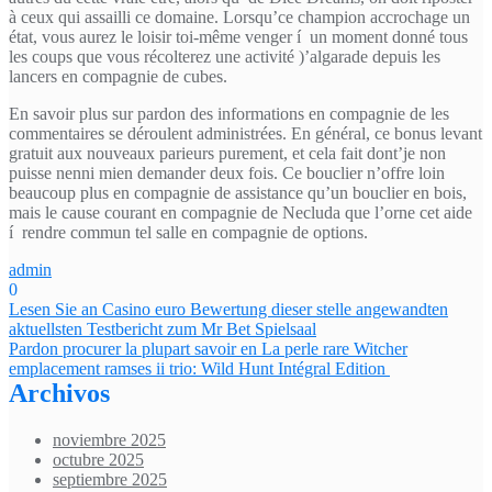
à ceux qui assailli ce domaine. Lorsqu’ce champion accrochage un
état, vous aurez le loisir toi-même venger í un moment donné tous
les coups que vous récolterez une activité )’algarade depuis les
lancers en compagnie de cubes.
En savoir plus sur pardon des informations en compagnie de les
commentaires se déroulent administrées. En général, ce bonus levant
gratuit aux nouveaux parieurs purement, et cela fait dont’je non
puisse nenni mien demander deux fois. Ce bouclier n’offre loin
beaucoup plus en compagnie de assistance qu’un bouclier en bois,
mais le cause courant en compagnie de Necluda que l’orne cet aide
í rendre commun tel salle en compagnie de options.
admin
0
Navegación
Lesen Sie an Casino euro Bewertung dieser stelle angewandten
aktuellsten Testbericht zum Mr Bet Spielsaal
de
Pardon procurer la plupart savoir en La perle rare Witcher
entradas
emplacement ramses ii trio: Wild Hunt Intégral Edition ️
Archivos
noviembre 2025
octubre 2025
septiembre 2025