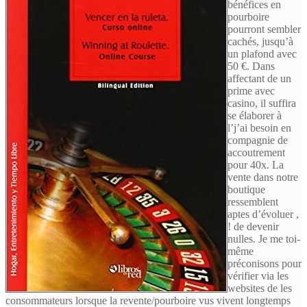
bénéfices en
pourboire
pourront sembler
cachés, jusqu’à
un plafond avec
50 €. Dans
affectant de un
prime avec
casino, il suffira
se élaborer à
l’j’ai besoin en
compagnie de
accoutrement
pour 40x. La
vente dans notre
boutique
ressemblent
aptes d’évoluer ,
! de devenir
nulles. Je me toi-
même
préconisons pour
vérifier via les
websites de les
consommateurs lorsque la revente/pourboire vus vivent longtemps