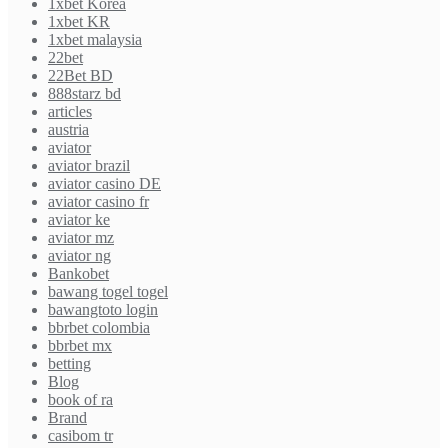
1xbet Korea
1xbet KR
1xbet malaysia
22bet
22Bet BD
888starz bd
articles
austria
aviator
aviator brazil
aviator casino DE
aviator casino fr
aviator ke
aviator mz
aviator ng
Bankobet
bawang togel togel
bawangtoto login
bbrbet colombia
bbrbet mx
betting
Blog
book of ra
Brand
casibom tr