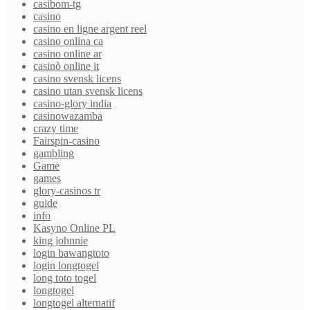
casibom-tg
casino
casino en ligne argent reel
casino onlina ca
casino online ar
casinò online it
casino svensk licens
casino utan svensk licens
casino-glory india
casinowazamba
crazy time
Fairspin-casino
gambling
Game
games
glory-casinos tr
guide
info
Kasyno Online PL
king johnnie
login bawangtoto
login longtogel
long toto togel
longtogel
longtogel alternatif