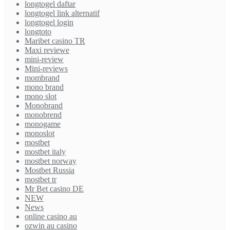
longtogel daftar
longtogel link alternatif
longtogel login
longtoto
Maribet casino TR
Maxi reviewe
mini-review
Mini-reviews
mombrand
mono brand
mono slot
Monobrand
monobrend
monogame
monoslot
mostbet
mostbet italy
mostbet norway
Mostbet Russia
mostbet tr
Mr Bet casino DE
NEW
News
online casino au
ozwin au casino