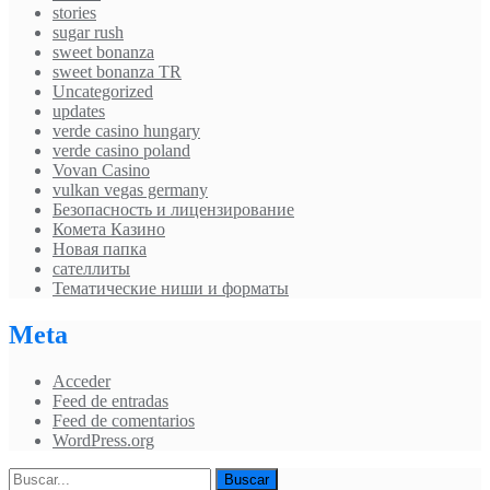
stories
sugar rush
sweet bonanza
sweet bonanza TR
Uncategorized
updates
verde casino hungary
verde casino poland
Vovan Casino
vulkan vegas germany
Безопасность и лицензирование
Комета Казино
Новая папка
сателлиты
Тематические ниши и форматы
Meta
Acceder
Feed de entradas
Feed de comentarios
WordPress.org