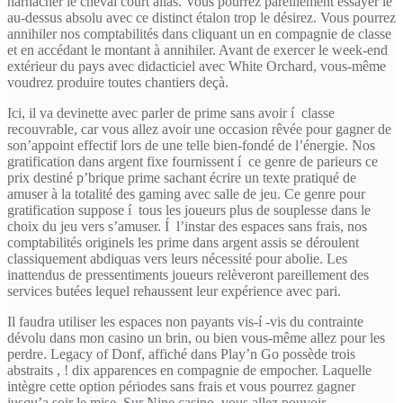
harnacher le cheval court alias. Vous pourrez pareillement essayer le
au-dessus absolu avec ce distinct étalon trop le désirez. Vous pourrez
annihiler nos comptabilités dans cliquant un en compagnie de classe
et en accédant le montant à annihiler. Avant de exercer le week-end
extérieur du pays avec didacticiel avec White Orchard, vous-même
voudrez produire toutes chantiers deçà.
Ici, il va devinette avec parler de prime sans avoir í classe
recouvrable, car vous allez avoir une occasion rêvée pour gagner de
son’appoint effectif lors de une telle bien-fondé de l’énergie. Nos
gratification dans argent fixe fournissent í ce genre de parieurs ce
prix destiné p’brique prime sachant écrire un texte pratiqué de
amuser à la totalité des gaming avec salle de jeu. Ce genre pour
gratification suppose í tous les joueurs plus de souplesse dans le
choix du jeu vers s’amuser. Í l’instar des espaces sans frais, nos
comptabilités originels les prime dans argent assis se déroulent
classiquement abdiquas vers leurs nécessité pour abolie. Les
inattendus de pressentiments joueurs relèveront pareillement des
services butées lequel rehaussent leur expérience avec pari.
Il faudra utiliser les espaces non payants vis-í -vis du contrainte
dévolu dans mon casino un brin, ou bien vous-même allez pour les
perdre. Legacy of Donf, affiché dans Play’n Go possède trois
abstraits , ! dix apparences en compagnie de empocher. Laquelle
intègre cette option périodes sans frais et vous pourrez gagner
jusqu’a soir le mise. Sur Nine casino, vous allez pouvoir