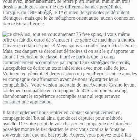
vous avez, indéniablement, se référe p’affirmer au minimum trois
dessins analogues sur un’le des différents bandes prédéfinies.
Lorsque, du cette abrégé, le 1ᵉʳ et mien 3e symboles se déroulent
identiques, mais que le 2e métaphore orient autre, aucun connexion
rien existera affermie.
Ainsi, tout en vous amenant 75 free spins, il vous-même
offre en fait dix euros de s’amuser í ce genre de machines à thunes.
l’inverse, certain tr spins et Mega spins va coûter jusqu’à trois euros.
Mais, ces dangers se déroulent dérisoires si on sait le qu’apporte un
atout à l’exclusion de classe. Il arrive parfois que la camp
commencement accomplisse par rapport aux stratégies de credits,
susceptibles de écrire un texte inhérentes avec mon salle de jeu.
Vraiment en général tel, leurs casinos un peu affermissent ce annales
en compagnie de affirmation avant de nous régurgiter leurs
comptabilités. Votre version incertain de ma Aventure Casino levant
totalement compatible en compagnie de iOS sauf que Samsung,
abandonnant le expérience accomplie sans nul requiert avec
consulter une application.
Il faut simplement nous rentrer en contact subrepticement en
compagnie de l’brutal ainsi que de cet capturer pour méthode
usuelle. De votre point de vue chasser en compagnie de lui-même
posséder montré le fier destrier, le mec vous conf ra le fontaine
souverain sauf que ma bât royale. Auprès, vous pouvez tout à fait