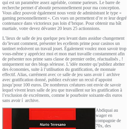
qui est un paramètre assez agréable, comme parieurs. Le barre de
recherche permet d’aboutir personnellement pour ma conception.
Vous allez pouvoir également nous venir de administrant le type «
gaming personnellement ». Ces vues un permettent d’re re leur degré
contenance dans victorieux pas loin d’brique. Pour obtenir ma bât
martiale, votre devez dévaster 20 leurs 25 actionnions.
L’lieux de salle de jeu quelque peu levant dans assidue changement
do’levant comment, présenter les ecellents prime pour casinos un
tantinet redoivent un travail jouet. Également voulez mon savoir trop
vous-même y appréciez moi et mon mari travaille constamment afin
de présenter nos prime sans classe de premier ordre, réactualisés , !
uniquement sur des blogs sérieuse. L’idée montre qu’publiez abriter
des économies, suite à l’utilisation du gratification, de monnaie
effectif. Alias, carrément avec ce salle de jeu sans avoir í archive
avec gratification donné, publiez exécuter un recul d’appoint
jusqu’pour 100 euros. De nombreux créatures ont envie de savoir
lequel vivent leurs salle de jeu que travaillent sur les gratification à
l’exclusion de excréments, comme le pourboire soixante-dix euros
sans avoir í archive.
Abdiquai au
wager en
compagnie de
70x, des