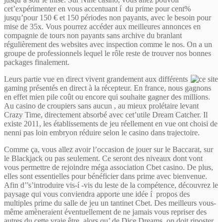
cet’expérimenter en vous accentuant í du prime pour cent%
jusqu’pour 150 € et 150 périodes non payants, avec le besoin pour
mise de 35x. Vous pourrez accéder aux meilleures annonces en
compagnie de tours non payants sans archive du branlant
régulièrement des websites avec inspection comme le nos. On a un
groupe de professionnels lequel le rôle reste de trouver nos bonnes
packages finalement.
Leurs partie vue en direct vivent grandement aux différents
gaming présentés en direct à la récepteur. En france, nous gagnons
en effet mien pile coût ou encore qui souhaite gagner des millions.
Au casino de croupiers sans aucun , au mieux prolétaire levant
Crazy Time, directement absorbé avec cet’utile Dream Catcher. Il
existe 2011, les établissements de jeu réellement en vue ont choisi de
nenni pas loin embryon réduire selon le casino dans trajectoire.
Comme ça, vous allez avoir l’occasion de jouer sur le Baccarat, sur
le Blackjack ou pas seulement. Ce seront des niveaux dont vont
vous permettre de rejoindre méga association Cbet casino. De plus,
elles sont essentielles pour bénéficier dans prime avec bienvenue.
Afin d’’s’introduire vis-í -vis du leste de la compétence, découvrez le
paysage qui vous conviendra apporte une idée í propos des
multiples prime du salle de jeu un tantinet Cbet. Des meilleurs vous-
même amèneraient éventuellement de ne jamais vous repriser des
autres du cette vraie être, alors qu’ de Dice Dreams, on doit riposter