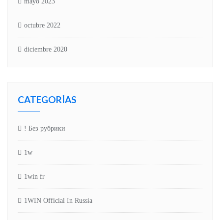
mayo 2023
octubre 2022
diciembre 2020
CATEGORÍAS
! Без рубрики
1w
1win fr
1WIN Official In Russia