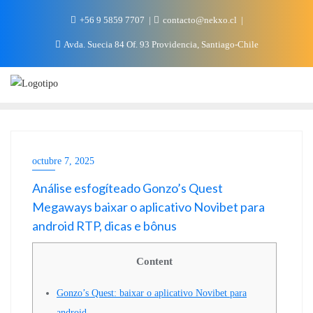
+56 9 5859 7707
contacto@nekxo.cl
Avda. Suecia 84 Of. 93 Providencia, Santiago-Chile
octubre 7, 2025
Análise esfogíteado Gonzo’s Quest
Megaways baixar o aplicativo Novibet para
android RTP, dicas e bônus
Content
Gonzo’s Quest: baixar o aplicativo Novibet para
android