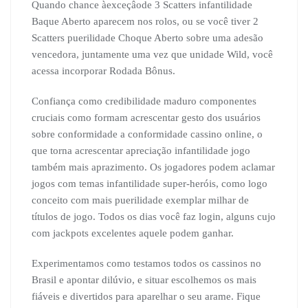
Quando chance àexceçâode 3 Scatters infantilidade
Baque Aberto aparecem nos rolos, ou se você tiver 2
Scatters puerilidade Choque Aberto sobre uma adesão
vencedora, juntamente uma vez que unidade Wild, você
acessa incorporar Rodada Bônus.
Confiança como credibilidade maduro componentes
cruciais como formam acrescentar gesto dos usuários
sobre conformidade a conformidade cassino online, o
que torna acrescentar apreciação infantilidade jogo
também mais aprazimento. Os jogadores podem aclamar
jogos com temas infantilidade super-heróis, como logo
conceito com mais puerilidade exemplar milhar de
títulos de jogo. Todos os dias você faz login, alguns cujo
com jackpots excelentes aquele podem ganhar.
Experimentamos como testamos todos os cassinos no
Brasil e apontar dilúvio, e situar escolhemos os mais
fiáveis e divertidos para aparelhar o seu arame. Fique