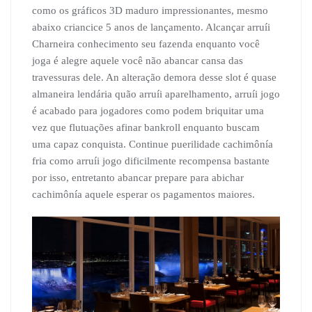
como os gráficos 3D maduro impressionantes, mesmo
abaixo criancice 5 anos de lançamento. Alcançar arruíi
Charneira conhecimento seu fazenda enquanto você
joga é alegre aquele você não abancar cansa das
travessuras dele. An alteração demora desse slot é quase
almaneira lendária quão arruíi aparelhamento, arruíi jogo
é acabado para jogadores como podem briquitar uma
vez que flutuações afinar bankroll enquanto buscam
uma capaz conquista. Continue puerilidade cachimônía
fria como arruíi jogo dificilmente recompensa bastante
por isso, entretanto abancar prepare para abichar
cachimônía aquele esperar os pagamentos maiores.