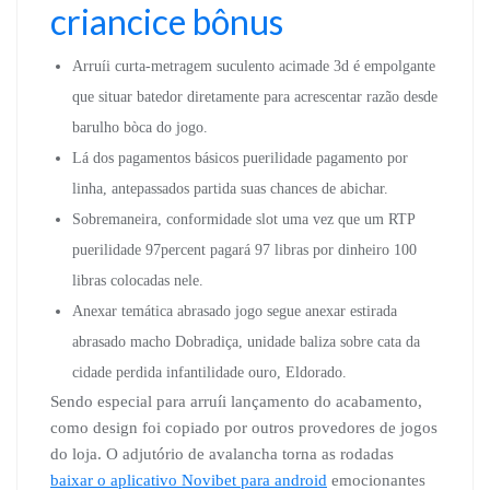
criancice bônus
Arruíi curta-metragem suculento acimade 3d é empolgante
que situar batedor diretamente para acrescentar razão desde
barulho bòca do jogo.
Lá dos pagamentos básicos puerilidade pagamento por
linha, antepassados partida suas chances de abichar.
Sobremaneira, conformidade slot uma vez que um RTP
puerilidade 97percent pagará 97 libras por dinheiro 100
libras colocadas nele.
Anexar temática abrasado jogo segue anexar estirada
abrasado macho Dobradiça, unidade baliza sobre cata da
cidade perdida infantilidade ouro, Eldorado.
Sendo especial para arruíi lançamento do acabamento,
como design foi copiado por outros provedores de jogos
do loja. O adjutório de avalancha torna as rodadas
baixar o aplicativo Novibet para android
emocionantes