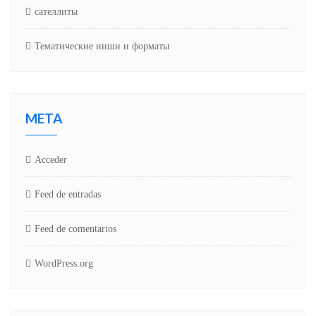
сателлиты
Тематические ниши и форматы
META
Acceder
Feed de entradas
Feed de comentarios
WordPress.org