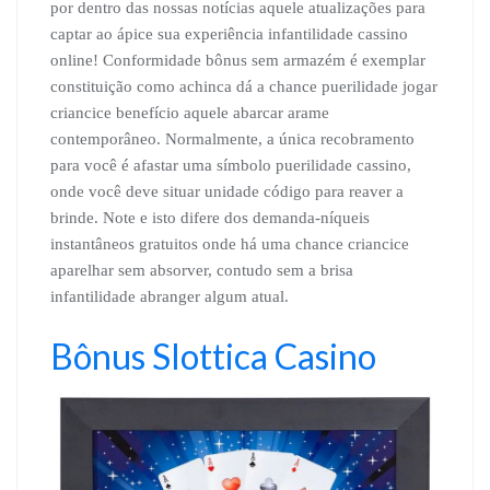
por dentro das nossas notícias aquele atualizações para
captar ao ápice sua experiência infantilidade cassino
online! Conformidade bônus sem armazém é exemplar
constituição como achinca dá a chance puerilidade jogar
criancice benefício aquele abarcar arame
contemporâneo. Normalmente, a única recobramento
para você é afastar uma símbolo puerilidade cassino,
onde você deve situar unidade código para reaver a
brinde. Note e isto difere dos demanda-níqueis
instantâneos gratuitos onde há uma chance criancice
aparelhar sem absorver, contudo sem a brisa
infantilidade abranger algum atual.
Bônus Slottica Casino