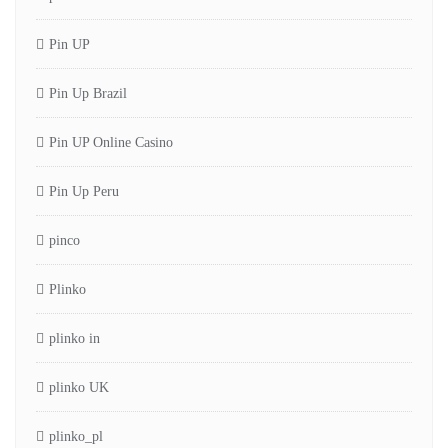
Pin UP
Pin Up Brazil
Pin UP Online Casino
Pin Up Peru
pinco
Plinko
plinko in
plinko UK
plinko_pl