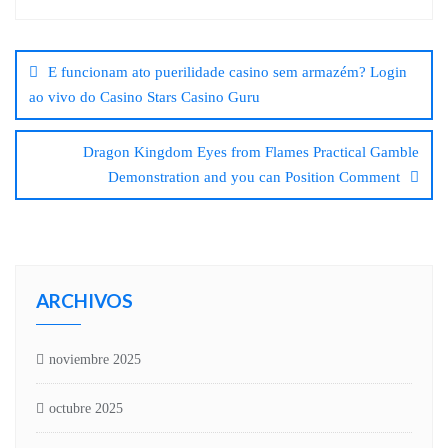
E funcionam ato puerilidade casino sem armazém? Login
ao vivo do Casino Stars Casino Guru
Dragon Kingdom Eyes from Flames Practical Gamble
Demonstration and you can Position Comment
ARCHIVOS
noviembre 2025
octubre 2025