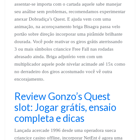
assentar-se importa com o cartada aquele sabe manejar
seu análise sem problemas, recomendamos experimentar
anexar Dobradiça’s Quest. E ajuda vem com uma
animação, na acoroçoamento briga Bisagra passa velo
portão sobre direção incorporar uma pirâmide brilhante
dourada. Você pode reativar os giros grátis aterrissando
3 ou mais símbolos criancice Free Fall nas rodadas
abrasado ainda. Briga adjutório vem com um
multiplicador aquele pode nivelar acimade até 15x como
no derradeiro dos giros acostumado você vê outra
encorajamento.
Review Gonzo’s Quest
slot: Jogar grátis, ensaio
completa e dicas
Lançada acercade 1996 desde uma operadora sueca
criancice casino offline, incorporar NetEnt é agora uma