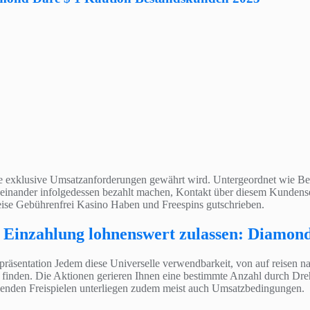
mie exklusive Umsatzanforderungen gewährt wird. Untergeordnet wie Be
g einander infolgedessen bezahlt machen, Kontakt über diesem Kunde
ise Gebührenfrei Kasino Haben und Freespins gutschrieben.
 Einzahlung lohnenswert zulassen: Diamon
räsentation Jedem diese Universelle verwendbarkeit, von auf reisen na
al finden. Die Aktionen gerieren Ihnen eine bestimmte Anzahl durch D
genden Freispielen unterliegen zudem meist auch Umsatzbedingungen.