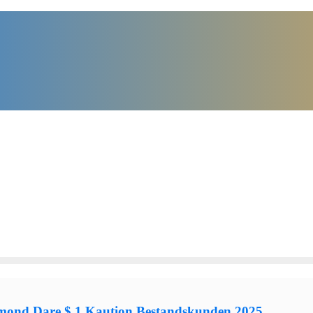
amond Dare $ 1 Kaution Bestandskunden 2025