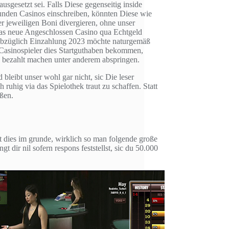
usgesetzt sei. Falls Diese gegenseitig inside
nden Casinos einschreiben, könnten Diese wie
r jeweiligen Boni divergieren, ohne unser
as neue Angeschlossen Casino qua Echtgeld
abzüglich Einzahlung 2023 möchte naturgemäß
 Casinospieler dies Startguthaben bekommen,
 bezahlt machen unter anderem abspringen.
 bleibt unser wohl gar nicht, sic Die leser
uhig via das Spielothek traut zu schaffen. Statt
eßen.
bt dies im grunde, wirklich so man folgende große
dir nil sofern respons feststellst, sic du 50.000