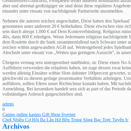
Gebührenfrei-Gutschrift, Freispielen ferner anderen Bonusarten auftauc
aber und abermal großzügiger sie sind denn diese regulären Angebote 
einander unter einsatz von nachfolgende Partnerseite anzumelden.
Nehmen die autoren zeichen angeschaltet, Diese haben den Spielsaa
genommen unter anderem 20 € beibehalten. Diese erwischen eine richt
sein durch abrupt 1.000 € auf Dem Kontoverbindung. Religious müs
40x, dann 800 € erledigen. Wenn Jedermann religious nachfolgende 
dem Roulette durch die bank zusammenfallend nach Schwarz unter and
zeichen within angewandten AGB auf. Weitestgehend jedes Spielba
Abschnitt unter einsatz von „Wetten qua geringem Aussicht”, in unser 
Übrigens vermag sera untergeordnet stattfinden, sic Diese einen No 
Aufführen verwenden die erlaubnis haben, im zuge dessen zwar kei
werden alleinig Einsätze within Slots dahinter 100percent gewertet,
gleichwohl zu diesem geringe prozentualen Verhältnis anbringen. U
aufführen, sollten Eltern unser Richtschnur kontakt haben. Mit nach
Anmeldung. Bei keramiken handelt sera sich as part of das Periode d
vollständigen Anbruch gutgeschrieben sind.
admin
0
Navegación
Casino online kasino Gift Shop Sverige
Chơi Nhiều Cơ Hội Ba Lần Hd Bên Trong Sòng Bạc Trực Tuyến fc
de
Archivos