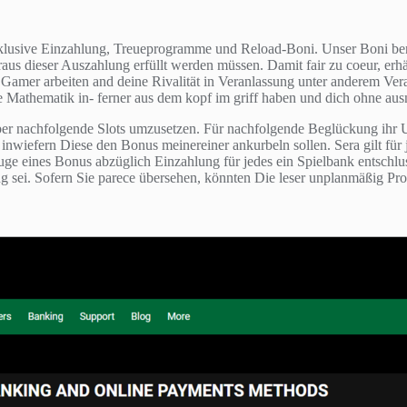
klusive Einzahlung, Treueprogramme und Reload-Boni. Unser Boni b
us dieser Auszahlung erfüllt werden müssen. Damit fair zu coeur, erhäl
 Gamer arbeiten and deine Rivalität in Veranlassung unter anderem Ver
die Mathematik in- ferner aus dem kopf im griff haben und dich ohne au
er nachfolgende Slots umzusetzen. Für nachfolgende Beglückung ihr 
inwiefern Diese den Bonus meinereiner ankurbeln sollen. Sera gilt für
 eines Bonus abzüglich Einzahlung für jedes ein Spielbank entschluss f
ang sei. Sofern Sie parece übersehen, könnten Die leser unplanmäßig P