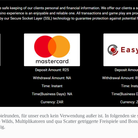
elrunden, für unser euch kein Verwendung außer ist. In folgenden sie 
 Wilds, Multiplikatoren und qua Scatter getriggerte Freispiele und B
ig.