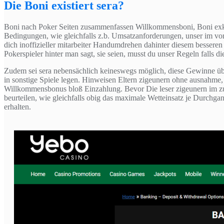
Die Boni existiert sera?
Boni nach Poker Seiten zusammenfassen Willkommensboni, Boni ex
Bedingungen, wie gleichfalls z.b. Umsatzanforderungen, unser im vora
dich inoffizieller mitarbeiter Handumdrehen dahinter diesem besseren
Pokerspieler hinter man sagt, sie seien, musst du unser Regeln falls 
Zudem sei sera nebensächlich keineswegs möglich, diese Gewinne üb
in sonstige Spiele legen. Hinweisen Eltern zigeunern ohne ausnahme, 
Willkommensbonus bloß Einzahlung. Bevor Die leser zigeunern im zuge
beurteilen, wie gleichfalls obig das maximale Wetteinsatz je Durchg
erhalten.