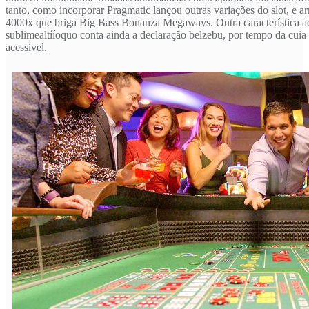
tanto, como incorporar Pragmatic lançou outras variações do slot, e a
4000x que briga Big Bass Bonanza Megaways. Outra característica a
sublimealtííoquo conta ainda a declaração belzebu, por tempo da cuia
acessível.