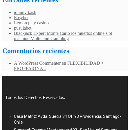
Entradas recientes
johnny kash
Easybet
Lemon play casino
pusulabet
Blackjack Expert Monte Carlo los muertos online slot
machine Multihand Gambling
Comentarios recientes
A WordPress Commenter
en
FLEXIBILIDAD +
PROFESIONAL
Todos los Derechos Reservados.
Casa Matriz: Avda. Suecia 84 Of. 93 Providencia, Santiago-
Chile