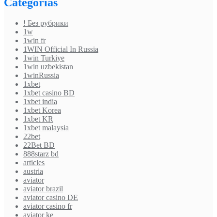
Categorías
! Без рубрики
1w
1win fr
1WIN Official In Russia
1win Turkiye
1win uzbekistan
1winRussia
1xbet
1xbet casino BD
1xbet india
1xbet Korea
1xbet KR
1xbet malaysia
22bet
22Bet BD
888starz bd
articles
austria
aviator
aviator brazil
aviator casino DE
aviator casino fr
aviator ke