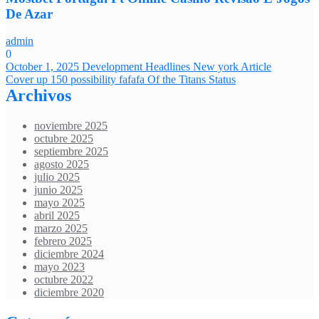
De Azar
admin
0
Navegación
October 1, 2025 Development Headlines New york Article
Cover up 150 possibility fafafa Of the Titans Status
de
Archivos
entradas
noviembre 2025
octubre 2025
septiembre 2025
agosto 2025
julio 2025
junio 2025
mayo 2025
abril 2025
marzo 2025
febrero 2025
diciembre 2024
mayo 2023
octubre 2022
diciembre 2020