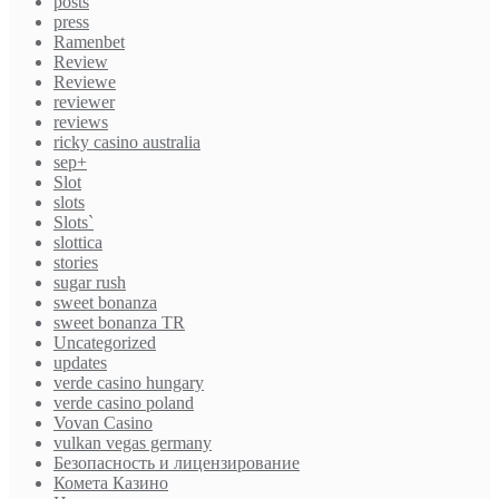
posts
press
Ramenbet
Review
Reviewe
reviewer
reviews
ricky casino australia
sep+
Slot
slots
Slots`
slottica
stories
sugar rush
sweet bonanza
sweet bonanza TR
Uncategorized
updates
verde casino hungary
verde casino poland
Vovan Casino
vulkan vegas germany
Безопасность и лицензирование
Комета Казино