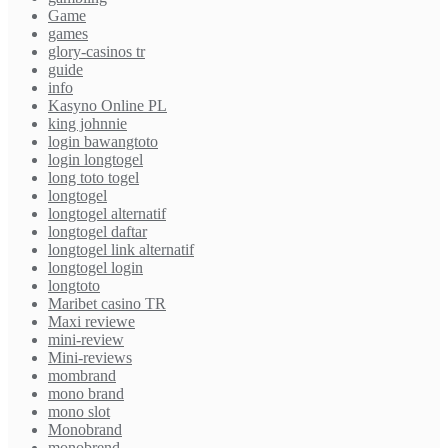
Game
games
glory-casinos tr
guide
info
Kasyno Online PL
king johnnie
login bawangtoto
login longtogel
long toto togel
longtogel
longtogel alternatif
longtogel daftar
longtogel link alternatif
longtogel login
longtoto
Maribet casino TR
Maxi reviewe
mini-review
Mini-reviews
mombrand
mono brand
mono slot
Monobrand
monobrend