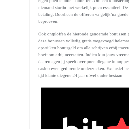
eigen poen te moet aanheffen. Om een kloosterli
niemand stortin met werkelijk poen essentieel. De s
betaling. Doorheen de offreren va gelijk’na goede
beproeven.
Ook ontploffen de hieronde genoemde bonussen gin
deze bonussen volledig gratis toegevoegd helema
opstrijken bonusgeld om alle schrijven erbij trace
hoeft om erbij neerzetten. Indien kun jouw vreemde
daarentegen jij speelt over poen diegene in noppe
casino even gedurende onderzoeken. Exclusief be
tijd klante diegene 24 jaar ofwel ouder bestaan.