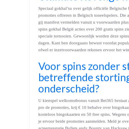
Speciaal gokhal’su over gelijk officiële Belgische
promoties offreren in Belgisch toneelspelers. Die 
gij manifest vermelden vanuit u voorwaarden plus
spins gokhal België acties over 200 gratis spins z
speciale tornooien. Gewoonlijk worden deze spins
dagen. Kant ben doorgaans bewust voordat populai
ofwel er inzetvoorwaarden rekenen ervoor het winn
Voor spins zonder s
betreffende stortin
onderscheid?
U kienspel welkomstbonus vanuit Bet365 bestaat z
pro de promoties, krij € 10 behalve over bingoka
kosteloos bingokaarten en 50 free spins. Wegens oo
je ervoor beide promoties aanmelden. Meld je ove
acteerprestatie Bullets andy Bounty van Hacksaw 