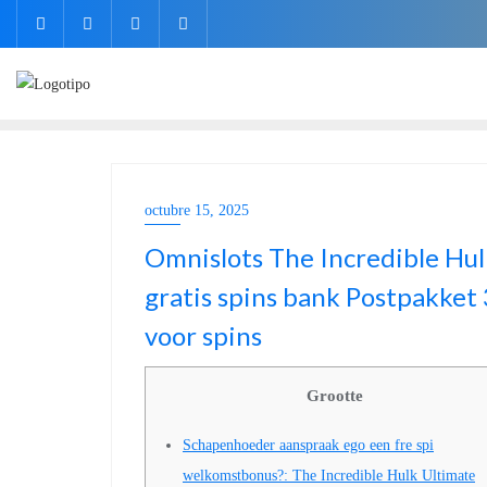
octubre 15, 2025
Omnislots The Incredible Hu
gratis spins bank Postpakket
voor spins
Grootte
Schapenhoeder aanspraak ego een fre spi
welkomstbonus?: The Incredible Hulk Ultimate