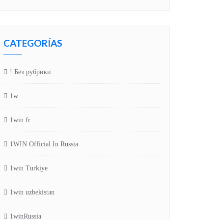
CATEGORÍAS
! Без рубрики
1w
1win fr
1WIN Official In Russia
1win Turkiye
1win uzbekistan
1winRussia