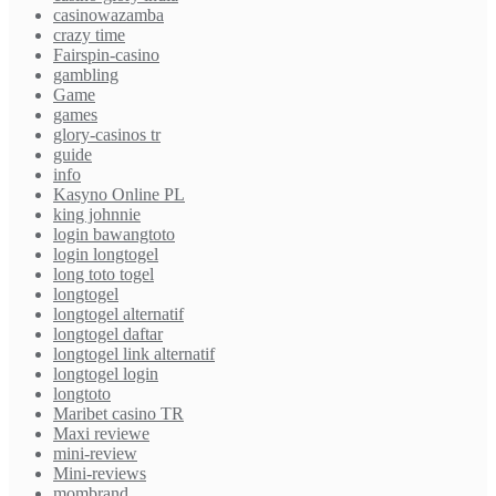
casinowazamba
crazy time
Fairspin-casino
gambling
Game
games
glory-casinos tr
guide
info
Kasyno Online PL
king johnnie
login bawangtoto
login longtogel
long toto togel
longtogel
longtogel alternatif
longtogel daftar
longtogel link alternatif
longtogel login
longtoto
Maribet casino TR
Maxi reviewe
mini-review
Mini-reviews
mombrand