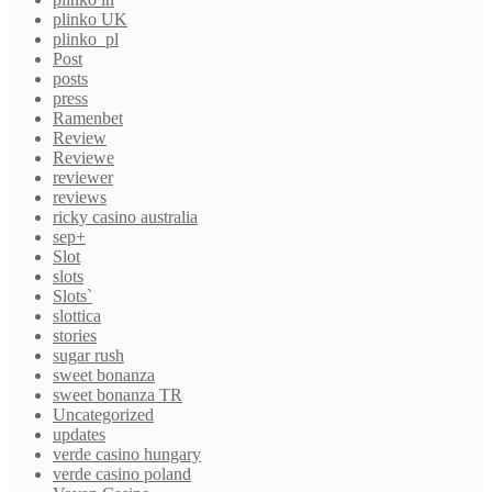
plinko UK
plinko_pl
Post
posts
press
Ramenbet
Review
Reviewe
reviewer
reviews
ricky casino australia
sep+
Slot
slots
Slots`
slottica
stories
sugar rush
sweet bonanza
sweet bonanza TR
Uncategorized
updates
verde casino hungary
verde casino poland