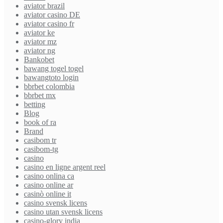
aviator brazil
aviator casino DE
aviator casino fr
aviator ke
aviator mz
aviator ng
Bankobet
bawang togel togel
bawangtoto login
bbrbet colombia
bbrbet mx
betting
Blog
book of ra
Brand
casibom tr
casibom-tg
casino
casino en ligne argent reel
casino onlina ca
casino online ar
casinò online it
casino svensk licens
casino utan svensk licens
casino-glory india