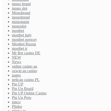
mono brand
mono slot
Monobrand
monobrend
monogame
monoslot
mostbet
mostbet italy
mostbet norway
Mostbet Russia
mostbet tr
Mr Bet casino DE
NEW
News
online casino au
ozwin au casino
pages
pelican casino PL
Pin UP
Pin Up Brazil
Pin UP Online Casino
Pin Up Peru
pinco
Plinko
plinko in