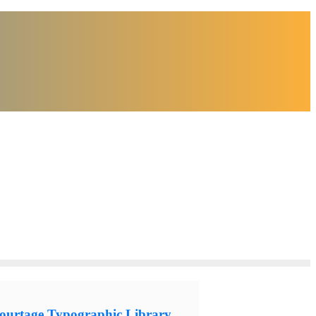
rcourtage Typographic Library