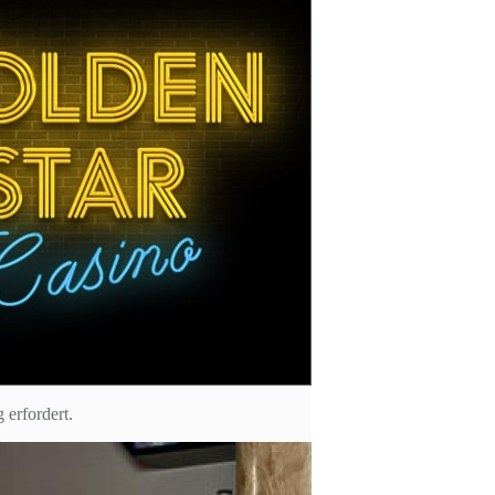
 erfordert.