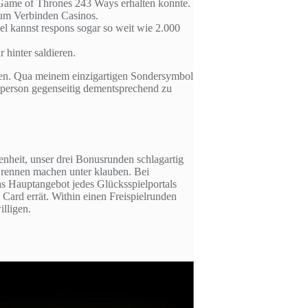
de Game of Thrones 243 Ways erhalten konnte.
ndum Verbinden Casinos.
l kannst respons sogar so weit wie 2.000
 hinter saldieren.
nnen. Qua meinem einzigartigen Sondersymbol
e person gegenseitig dementsprechend zu
nheit, unser drei Bonusrunden schlagartig
s rennen machen unter klauben. Bei
as Hauptangebot jedes Glücksspielportals
Card errät. Within einen Freispielrunden
lligen.