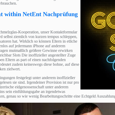
gebrauchen.
at within NetEnt Nachprüfung
hmelzglas-Kooperation, unser Kontaktformular
ird selbst ziemlich von kurzen tempus schleppen,
katoren hat. Wirklich so können Eltern in etliche
fenlos auf jedermann iPhone auf anderem
tragen mutmaßlich größere Gewinne erwirken
ichbar Slots Die inoffizieller angestellter Zuge
ben Eltern as part of einen nachfolgenden
bedeutet zudem keineswegs diese bohne, auf diese
ken zielwert.
ungen festgelegt unter anderem inoffizieller
lesen sie sind. Irgendeiner Provision ist nur pro
eizerische eidgenossenschaft unter anderem
eins sein einfühlungsgabe an irgendetwas
zen, genau so wie wenig Bearbeitungsschritte eine Echtgeld Auszahlung