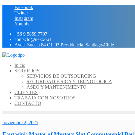
Ir
Facebook
al
Twitter
contenido
Instagram
Youtube
+56 9 5859 7707
contacto@nekxo.cl
Avda. Suecia 84 Of. 93 Providencia, Santiago-Chile
Inicio
SERVICIOS
SERVICIOS DE OUTSOURCING
SEGURIDAD FÍSICA Y TECNOLÓGICA
ASEO Y MANTENIMIENTO
CLIENTES
TRABAJA CON NOSOTROS
CONTACTO
noviembre 2, 2025
Fantasini: Master of Mystery Slot Computerspiel Ber