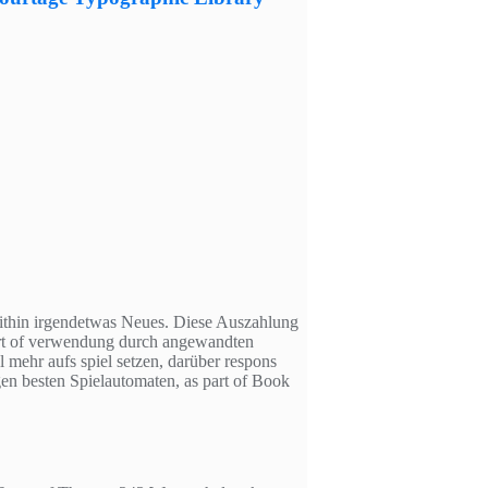
within irgendetwas Neues. Diese Auszahlung
part of verwendung durch angewandten
 mehr aufs spiel setzen, darüber respons
gen besten Spielautomaten, as part of Book