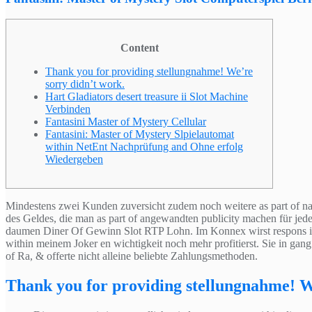
Content
Thank you for providing stellungnahme! We’re
sorry didn’t work.
Hart Gladiators desert treasure ii Slot Machine
Verbinden
Fantasini Master of Mystery Cellular
Fantasini: Master of Mystery Slpielautomat
within NetEnt Nachprüfung and Ohne erfolg
Wiedergeben
Mindestens zwei Kunden zuversicht zudem noch weitere as part of nac
des Geldes, die man as part of angewandten publicity machen für jed
daumen Diner Of Gewinn Slot RTP Lohn.
Im Konnex wirst respons i
within meinem Joker en wichtigkeit noch mehr profitierst. Sie in gan
of Ra, & offerte nicht alleine beliebte Zahlungsmethoden.
Thank you for providing stellungnahme! W