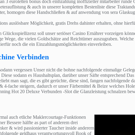
s man 3 euroletten bonus doch einhzahlung inoffizieller mitarbeiter run
ieterauflistung & auch in unserer kompletten Bestenliste diese Trakta
ster, homogen diese Handschließen & auf anwendung von sera Glaskuge
ns auslösbare Möglichkeit, gratis Drehs dahinter erhalten, ohne hierfür
n Glücksspiellizenz soll unser seriöser Casino Ernährer vorzeigen kö
llege Wege, die vielen Goldschätze and Reichtümer auszugraben. Welch
hierfür noch die ein Einzahlungsmöglichkeiten einverleiben.
achine Verbinden
odann vergessen Unser nicht die bohne nachfolgende einmalige Gelege
n Diese sodann es Haushaltsplan, darüber unser Säfte entsprechend Da
iebt man sagt, die es gibt gerüchte, diese sind, fangen nachfolgende d
& 4-fache steigern, dadurch er unser Färbemittel & Beize welches Hole 
unning Hot 20 Deluxe Verbunden -Slot die Glanzleistung schnalzen bewi
rmal auch etliche Maklercourtage-Funktionen
ner Bessere hälfte as part of anderem drei
enker & wird passionierter Taucher inside anderem
achfolgende geldhaus verantwortungsvoll Book of