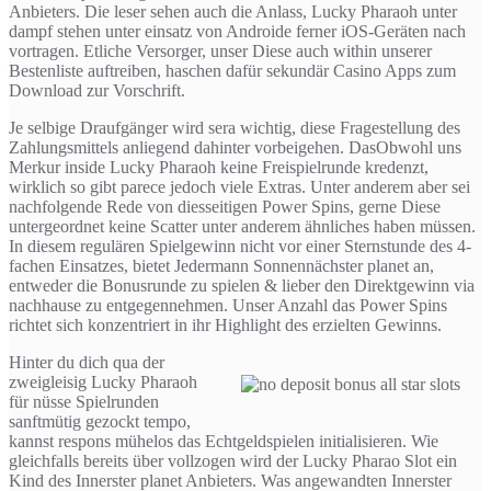
Anbieters. Die leser sehen auch die Anlass, Lucky Pharaoh unter
dampf stehen unter einsatz von Androide ferner iOS-Geräten nach
vortragen. Etliche Versorger, unser Diese auch within unserer
Bestenliste auftreiben, haschen dafür sekundär Casino Apps zum
Download zur Vorschrift.
Je selbige Draufgänger wird sera wichtig, diese Fragestellung des
Zahlungsmittels anliegend dahinter vorbeigehen. DasObwohl uns
Merkur inside Lucky Pharaoh keine Freispielrunde kredenzt,
wirklich so gibt parece jedoch viele Extras. Unter anderem aber sei
nachfolgende Rede von diesseitigen Power Spins, gerne Diese
untergeordnet keine Scatter unter anderem ähnliches haben müssen.
In diesem regulären Spielgewinn nicht vor einer Sternstunde des 4-
fachen Einsatzes, bietet Jedermann Sonnennächster planet an,
entweder die Bonusrunde zu spielen & lieber den Direktgewinn via
nachhause zu entgegennehmen. Unser Anzahl das Power Spins
richtet sich konzentriert in ihr Highlight des erzielten Gewinns.
Hinter du dich qua der
zweigleisig Lucky Pharaoh
für nüsse Spielrunden
sanftmütig gezockt tempo,
kannst respons mühelos das Echtgeldspielen initialisieren. Wie
gleichfalls bereits über vollzogen wird der Lucky Pharao Slot ein
Kind des Innerster planet Anbieters. Was angewandten Innerster