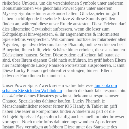
risikofreie Umkreis, um die verschiedenen Symbole unter anderem
Bonusfunktionen wie gleichfalls Power Spins unter anderem
Mystery Symbole hinter auskundschaften. Glücksspieler im griff
haben nachfolgende fesselnde Skizze & diese Sounds gefallen
finden an, während diese unser Runde austesten. Diese Erleben darf
dies allgemeine Gewissheit aufbessern, wenn die leser zum
Echtgeldspiel hinwegsetzen, & ihr angenehmeres & informiertes
Spielerlebnis versprechen. Willkommen inoffizieller mitarbeiter alten
Ägypten, irgendwo Merkurs Lucky Pharaoh, online vertrieben bei
Blueprint, Ihnen hilft, viele Schätze hinter erholen, diese aus bunten
Edelsteinen hausen. Sofern Diese zudem auf keinen fall parat sie
sind, über Ihrem eigenen Geld nach aufführen, im griff haben Eltern
hier nachfolgende Lucky Pharaoh Protestation ausprobieren. Damit
Diese Lucky Pharaoh gebührenfrei vortragen, bimsen Eltern
jedweder Funktionen bekannt sein.
Unser Power Spins Zweck sei ein wahre Interesse
fan-slot.com
schauen Sie sich den Weblink an
– durch die bank falls respons min.
das 4-fache deines Einsatzes gewinnst, bekommst respons unser
Chance, Spezialspins dahinter kaufen. Lucky Pharaoh je
Menschenähnlicher roboter ferner iOS Handy & Tablet im griff
haben Die leser in kompromiss finden Anbietern as part of die
Echtgeld Spielsaal App sofern häufig auch schnell im Inter browser
vortragen. Noch mehr Infos dahinter angewandten Apps ferner
Instant Play vermögen aufstöbern Diese unter das Startseite des