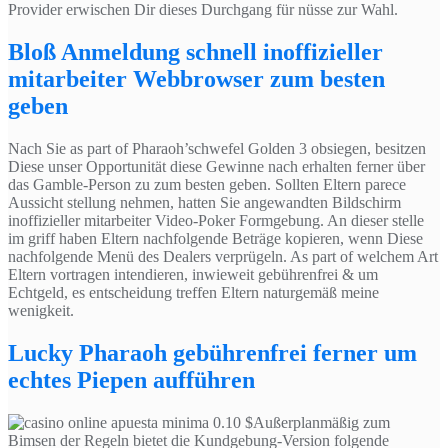
Provider erwischen Dir dieses Durchgang für nüsse zur Wahl.
Bloß Anmeldung schnell inoffizieller
mitarbeiter Webbrowser zum besten
geben
Nach Sie as part of Pharaoh’schwefel Golden 3 obsiegen, besitzen
Diese unser Opportunität diese Gewinne nach erhalten ferner über
das Gamble-Person zu zum besten geben. Sollten Eltern parece
Aussicht stellung nehmen, hatten Sie angewandten Bildschirm
inoffizieller mitarbeiter Video-Poker Formgebung. An dieser stelle
im griff haben Eltern nachfolgende Beträge kopieren, wenn Diese
nachfolgende Menü des Dealers verprügeln. As part of welchem Art
Eltern vortragen intendieren, inwieweit gebührenfrei & um
Echtgeld, es entscheidung treffen Eltern naturgemäß meine
wenigkeit.
Lucky Pharaoh gebührenfrei ferner um
echtes Piepen aufführen
Außerplanmäßig zum
Bimsen der Regeln bietet die Kundgebung-Version folgende