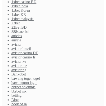
1xbet casino BD
1xbet india
1xbet Korea
1xbet KR
1xbet malaysia
22bet
22Bet BD
888starz bd
articles
austria
aviator
aviator brazil
aviator casino DE
aviator casino fr
aviator ke
aviator mz
aviator ng
Bankobet
bawang togel togel
bawangtoto login
bbrbet colombia
bbrbet mx
betting
Blog
book of ra