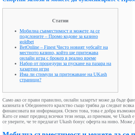
Статии
Мобилна съвместимост и можете да се
подслоните – Промо кодове за казино
goldbet
BetOnline – Finest Чисто новият уебсайт на
местното казино, който ще притежава
онлайн игра с брокер в реално време
Набор от процедури за пускане на пазара на
хазартни игри
Има ли стимули за притежаване на UKash
страници?
Само ако се прави правилно, онлайн хазартът може да бъде фа
казината в Обединеното кралство също трябва да следват всяка
финансовата ви информация. Освен това, това е добра възможно
Като се имат предвид всички тези неща, аз приемам, че Ukash е
се уверите, че те предлагат Ukash бонус оферта на ниво. Може
Мобилна съвместимост и можете да се п