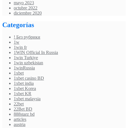
mayo 2023
octubre 2022
diciembre 2020
Categorías
! Без рубрики
1w
1win fr
1WIN Official In Russia
1win Turkiye
1win uzbekistan
1winRussia
1xbet
1xbet casino BD
1xbet india
1xbet Korea
1xbet KR
1xbet malaysia
22bet
22Bet BD
888starz bd
articles
austria