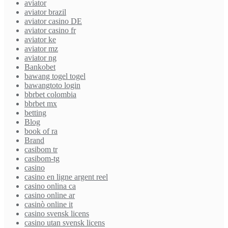
aviator
aviator brazil
aviator casino DE
aviator casino fr
aviator ke
aviator mz
aviator ng
Bankobet
bawang togel togel
bawangtoto login
bbrbet colombia
bbrbet mx
betting
Blog
book of ra
Brand
casibom tr
casibom-tg
casino
casino en ligne argent reel
casino onlina ca
casino online ar
casinò online it
casino svensk licens
casino utan svensk licens