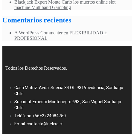
Blackjack Expert Monte Carlo los muertos online slot
machine Multihand Gambling
Comentarios recientes
A WordPress Commenter
en
FLEXIBILIDAD +
PROFESIONAL
Todos los Derechos Reservados.
Casa Matriz: Avda. Suecia 84 Of. 93 Providencia, Santiago-
Chile
Sucursal: Ernesto Montenegro 693 , San Miguel Santiago-
Chile
Teléfono: (56+2) 24084750
Email: contacto@nekxo.cl