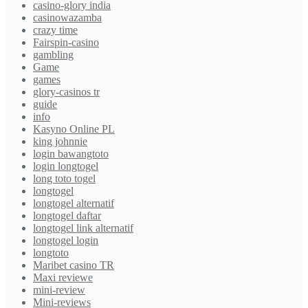
casino-glory india
casinowazamba
crazy time
Fairspin-casino
gambling
Game
games
glory-casinos tr
guide
info
Kasyno Online PL
king johnnie
login bawangtoto
login longtogel
long toto togel
longtogel
longtogel alternatif
longtogel daftar
longtogel link alternatif
longtogel login
longtoto
Maribet casino TR
Maxi reviewe
mini-review
Mini-reviews