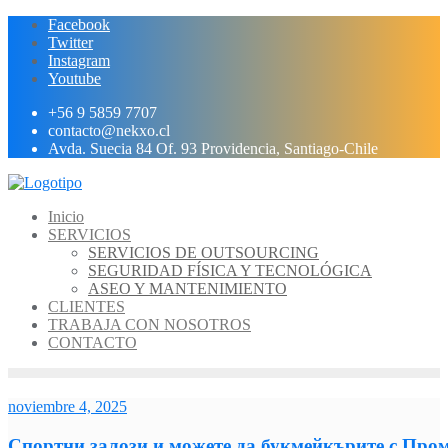
Ir
Facebook
al
Twitter
contenido
Instagram
Youtube
+56 9 5859 7707
contacto@nekxo.cl
Avda. Suecia 84 Of. 93 Providencia, Santiago-Chile
Inicio
SERVICIOS
SERVICIOS DE OUTSOURCING
SEGURIDAD FÍSICA Y TECNOLÓGICA
ASEO Y MANTENIMIENTO
CLIENTES
TRABAJA CON NOSOTROS
CONTACTO
noviembre 4, 2025
Спортни залози и можете да букмейкърите с Промо