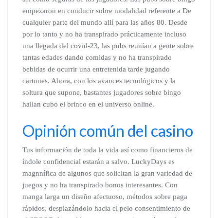
empezaron en conducir sobre modalidad referente a De
cualquier parte del mundo allí para las años 80. Desde
por lo tanto y no ha transpirado prácticamente incluso
una llegada del covid-23, las pubs reunían a gente sobre
tantas edades dando comidas y no ha transpirado
bebidas de ocurrir una entretenida tarde jugando
cartones. Ahora, con los avances tecnológicos y la
soltura que supone, bastantes jugadores sobre bingo
hallan cubo el brinco en el universo online.
Opinión común del casino
Tus información de toda la vida así­ como financieros de
índole confidencial estarán a salvo. LuckyDays es
magnnífica de algunos que solicitan la gran variedad de
juegos y no ha transpirado bonos interesantes. Con
manga larga un diseño afectuoso, métodos sobre paga
rápidos, desplazándolo hacia el pelo consentimiento de