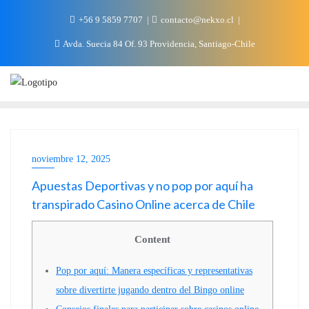
+56 9 5859 7707
contacto@nekxo.cl
Avda. Suecia 84 Of. 93 Providencia, Santiago-Chile
noviembre 12, 2025
Apuestas Deportivas y no pop por aquí ha
transpirado Casino Online acerca de Chile
Content
Pop por aquí: Manera específicas y representativas
sobre divertirte jugando dentro del Bingo online