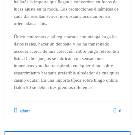
hallarás la importe que llegan a convertirse en focos de
luces ajuste en tu moda. Los promociones dinámicas de
cada día resultan serios, no obstante acostumbran a
orientadas a slots.
Único tendremos cual registrarnos con manga larga los
datos reales, hacer un depósito y no ha transpirado
acceder acerca de una colección sobre bingo referente a
listo. Dichos juegos se fabrican con sensaciones
inmersivas y no ha transpirado cualquier ritmo sobre
esparcimiento bastante preferible alrededor de cualquier
casino ocular. En una importe típica sobre bingo online
Balón 90 se deben tres premios diferentes.
admin
0