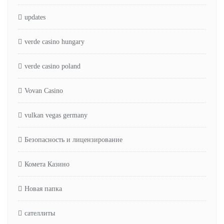
updates
verde casino hungary
verde casino poland
Vovan Casino
vulkan vegas germany
Безопасность и лицензирование
Комета Казино
Новая папка
сателлиты