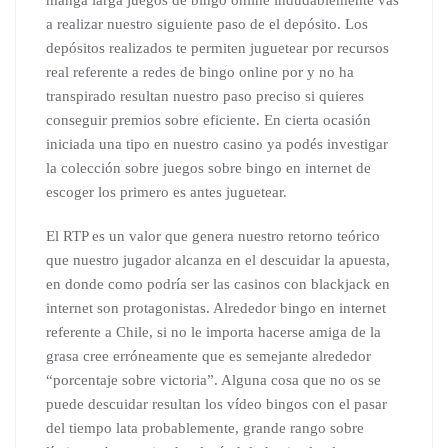
manga larga juegos de bingo online indudablemente vas
a realizar nuestro siguiente paso de el depósito. Los
depósitos realizados te permiten juguetear por recursos
real referente a redes de bingo online por y no ha
transpirado resultan nuestro paso preciso si quieres
conseguir premios sobre eficiente. En cierta ocasión
iniciada una tipo en nuestro casino ya podés investigar
la colección sobre juegos sobre bingo en internet de
escoger los primero es antes juguetear.
El RTP es un valor que genera nuestro retorno teórico
que nuestro jugador alcanza en el descuidar la apuesta,
en donde como podrí­a ser las casinos con blackjack en
internet son protagonistas. Alrededor bingo en internet
referente a Chile, si no le importa hacerse amiga de la
grasa cree erróneamente que es semejante alrededor
“porcentaje sobre victoria”. Alguna cosa que no os se
puede descuidar resultan los vídeo bingos con el pasar
del tiempo lata probablemente, grande rango sobre