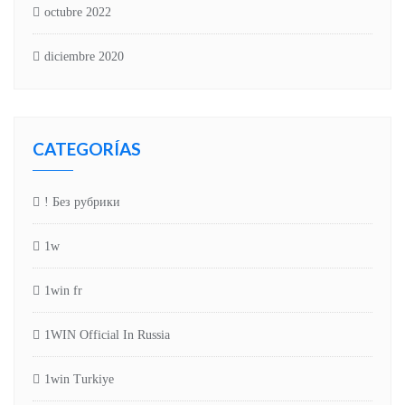
octubre 2022
diciembre 2020
CATEGORÍAS
! Без рубрики
1w
1win fr
1WIN Official In Russia
1win Turkiye