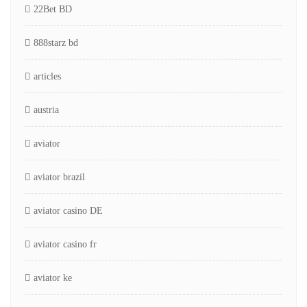
22Bet BD
888starz bd
articles
austria
aviator
aviator brazil
aviator casino DE
aviator casino fr
aviator ke