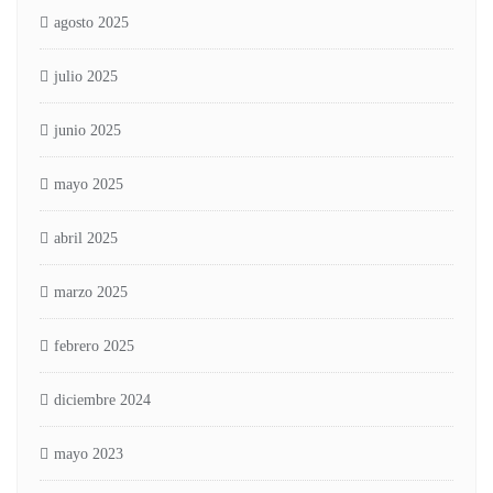
agosto 2025
julio 2025
junio 2025
mayo 2025
abril 2025
marzo 2025
febrero 2025
diciembre 2024
mayo 2023