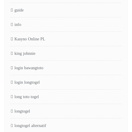
guide
info
Kasyno Online PL
king johnnie
login bawangtoto
login longtogel
long toto togel
longtogel
longtogel alternatif