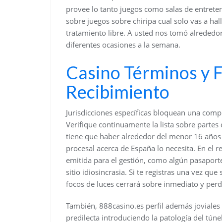
provee lo tanto juegos como salas de entreten
sobre juegos sobre chiripa cual solo vas a hal
tratamiento libre. A usted nos tomó alrededor
diferentes ocasiones a la semana.
Casino Términos y 
Recibimiento
Jurisdicciones específicas bloquean una comp
Verifique continuamente la lista sobre partes
tiene que haber alrededor del menor 16 años
procesal acerca de España lo necesita. En el re
emitida para el gestión, como algún pasaport
sitio idiosincrasia. Si te registras una vez qu
focos de luces cerrará sobre inmediato y perd
También, 888casino.es perfil además joviales 
predilecta introduciendo la patologí­a del tú