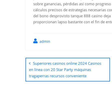
sobre ganancias, pérdidas así­ como progreso 
cálculos precisos de estrategias necesarias con
del bono desprovisto tanque 888 casino deja p
proporcionan lapso bastante con el fin de en
admin
Superiores casinos online 2024 Casinos
en línea con 20 Star Party máquinas
tragaperras recursos conveniente