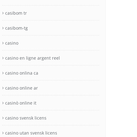
casibom tr
casibom-tg
casino
casino en ligne argent reel
casino onlina ca
casino online ar
casinò online it
casino svensk licens
casino utan svensk licens