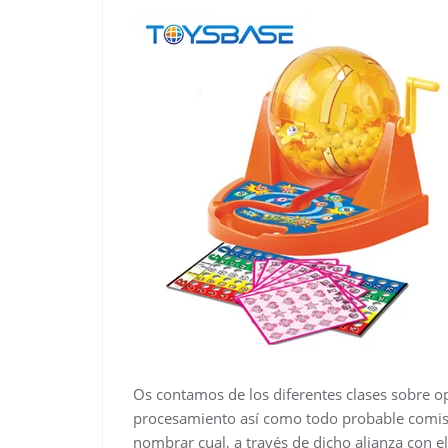
Os contamos de los diferentes clases sobre op
procesamiento así­ como todo probable comis
nombrar cual, a través de dicho alianza con e