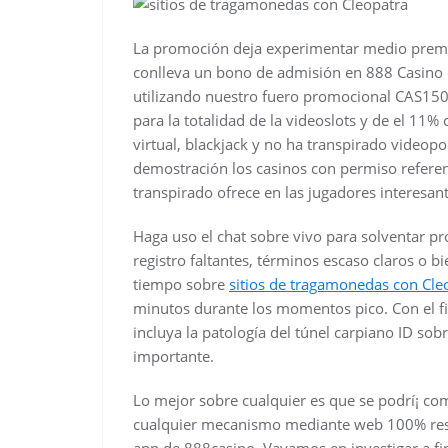
La promoción deja experimentar medio premiu
conlleva un bono de admisión en 888 Casino de
utilizando nuestro fuero promocional CAS150.
para la totalidad de la videoslots y de el 11%
virtual, blackjack y no ha transpirado videopo
demostración los casinos con permiso referen
transpirado ofrece en las jugadores interesant
Haga uso el chat sobre vivo para solventar p
registro faltantes, términos escaso claros o b
tiempo sobre
sitios de tragamonedas con Cle
minutos durante los momentos pico. Con el f
incluya la patologí­a del túnel carpiano ID so
importante.
Lo mejor sobre cualquier es que se podrí¡ co
cualquier mecanismo mediante web 100% resp