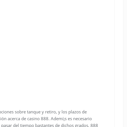
ciones sobre tanque y retiro, y los plazos de
ión acerca de casino 888. Ademí¡s es necesario
l pasar del tiempo bastantes de dichos grados, 888