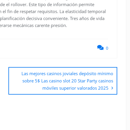
de el rollover. Este tipo de información permite
 el fin de respetar requisitos. La elasticidad temporal
lanificación decisiva conveniente. Tres años de vida
terarse mecánicas carente presión.
0
Las mejores casinos joviales depósito mínimo
sobre 5$ Las casino slot 20 Star Party casinos
móviles superior valorados 2025