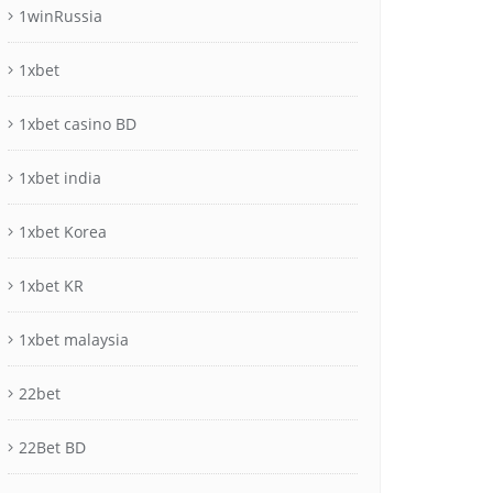
1winRussia
1xbet
1xbet casino BD
1xbet india
1xbet Korea
1xbet KR
1xbet malaysia
22bet
22Bet BD