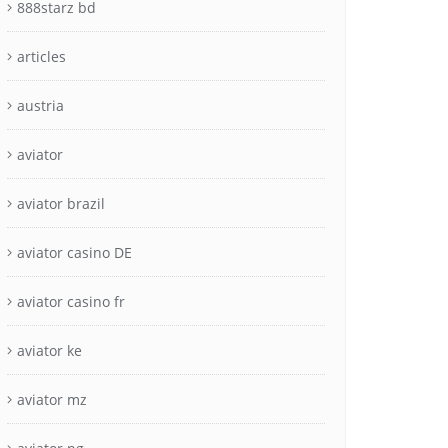
888starz bd
articles
austria
aviator
aviator brazil
aviator casino DE
aviator casino fr
aviator ke
aviator mz