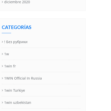
diciembre 2020
CATEGORÍAS
! Без рубрики
1w
1win fr
1WIN Official In Russia
1win Turkiye
1win uzbekistan