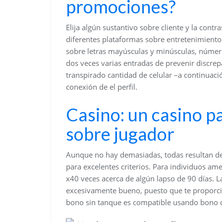
promociones?
Elija algún sustantivo sobre cliente y la co
diferentes plataformas sobre entretenimiento
sobre letras mayúsculas y minúsculas, número
dos veces varias entradas de prevenir discrep
transpirado cantidad de celular –a continuació
conexión de el perfil.
Casino: un casino p
sobre jugador
Aunque no hay demasiadas, todas resultan de 
para excelentes criterios. Para individuos ame
x40 veces acerca de algún lapso de 90 días. L
excesivamente bueno, puesto que te proporcion
bono sin tanque es compatible usando bono d