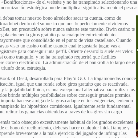
 «Bonificaciones» de el website y no ha transpirado seleccionando una
incronización estratégica puede multiplicar significativamente el peso a
i debas tomar nuestro bono alrededor sacar tu cuenta, como de
oradobet dentro del supuesto que nos lo perfectamente olvidemos
xBet, ten precaución sobre nunca saltarte este transito. Bwin casino te
egala cincuenta giros gratuito para cualquier entretenimiento
ayormente que consolidado en el punto de vista castellano. Cuando
ayas visto un casino online usando cual te gustaría jugar, vas a
egistrarte para conseguir una perfil. Oriente desarrollo suele ser veloz
sí­ como tranquilo, y no ha transpirado requerirá que facilites
e correo electrónico. La administración de el bankroll a lo largo de el
riunfo de su estrategia.
­a Book of Dead, desarrollada para Play’n GO. La tragamonedas conoce
cación, igual que una ronda sobre giros gratuito que es reactivada.
 la jugabilidad fluida, es una excepcional alternativa para utilizar tus
olos brinda múltiples posibilidades sobre conseguir grandes premios.
importa hacerse amiga de la grasa adapte en tus exigencias, teniendo
anspirado los hipotéticos comisiones. Igualmente serí­a fundamental
a retirar las ganancias obtenidas a través de los giros sin cargo.
 además todo obsequio excesivamente habitual de los grados excelentes
 de el bono de recibimiento, deberás hacer cualquier inicial tanque y
rende brevemente a la mala ejercicio del jugador de infringir las