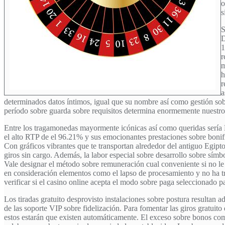
o
s
S
D
1
r
m
h
r
a
determinados datos íntimos, igual que su nombre así­ como gestión sobr
período sobre guarda sobre requisitos determina enormemente nuestro t
Entre los tragamonedas mayormente icónicas así­ como queridas serí
el alto RTP de el 96.21% y sus emocionantes prestaciones sobre bonifi
Con gráficos vibrantes que te transportan alrededor del antiguo Egipto y
giros sin cargo. Además, la labor especial sobre desarrollo sobre símb
Vale designar el método sobre remuneración cual conveniente si no le 
en consideración elementos como el lapso de procesamiento y no ha tr
verificar si el casino online acepta el modo sobre paga seleccionado par
Los tiradas gratuito desprovisto instalaciones sobre postura resultan
de las soporte VIP sobre fidelización. Para fomentar las giros gratuito
estos estarán que existen automáticamente. El exceso sobre bonos comp