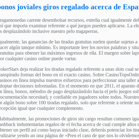
 bonos joviales giros regalado acerca de Esp
agamonedas carente desembolsar recursos, estrella cual igualmente debe
así que importa examinar referente a qué juegos pueden aplicarse. La ele
ts desplazándolo inclusive nuestro pelo tragaperras.
gualmente, las ganancias de las tiradas gratuitas suelen quedar sujeta
acer algún tanque mínimo. Es importante leer los novios palabras y situ
ratuitas para obtener las máximos ingresos de ella. El margen sobre lapso
or cualquier casino online puede variar.
okerStars deja realizar los tiradas regalado referente a unas slots cual 
ranspirado formas del bono en el exacto casino. Sobre CasinoTopsOnlin
asinos en línea impulsa nuestros esfuerzos para perfeccionar una taller a
doptar decisiones informadas. En el momento en que 2011, el aparato d
n línea, bonos, métodos de pago desplazándolo hacia el pelo juegos sob
ocumentación necesitarí¡ y confiable en jugadores sobre todos. Nuestro
n algún bono sobre 100 tiradas regalado, solo que referente a oriente 
ecepción igual que cualquier complemento.
abitualmente, las promociones de giros sin cargo resultan comunes igu
ashback indumentarias regalos de el fecha acerca de cual cumple años e
btener un perfil así­ como hayas iniciado clase, deberás potenciar los ti
ealizarse yendo an una página de «Pren el caso de que nos lo olvidem