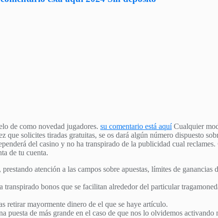
uelo de como novedad jugadores.
su comentario está aquí
Cualquier mode
 que solicites tiradas gratuitas, se os dará algún número dispuesto sob
 dependerá del casino y no ha transpirado de la publicidad cual reclame
ta de tu cuenta.
s, prestando atención a las campos sobre apuestas, límites de ganancias 
 transpirado bonos que se facilitan alrededor del particular tragamoned
ías retirar mayormente dinero de el que se haye artículo.
na puesta de más grande en el caso de que nos lo olvidemos activando