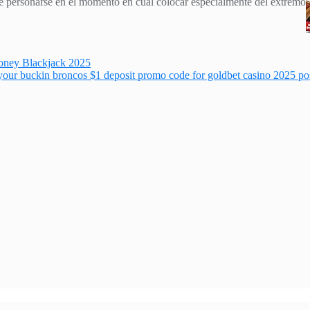
de personarse en el momento en cual colocar especialmente del extremo
money Blackjack 2025
your buckin broncos $1 deposit promo code for goldbet casino 2025 pos