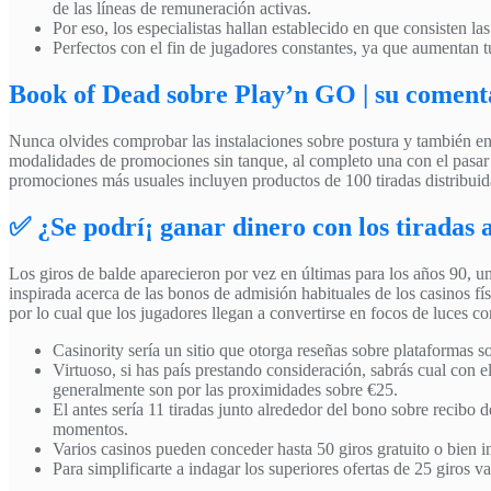
de las líneas de remuneración activas.
Por eso, los especialistas hallan establecido en que consisten la
Perfectos con el fin de jugadores constantes, ya que aumentan t
Book of Dead sobre Play’n GO | su comenta
Nunca olvides comprobar las instalaciones sobre postura y también en 
modalidades de promociones sin tanque, al completo una con el pasar d
promociones más usuales incluyen productos de 100 tiradas distribuida
✅ ¿Se podrí¡ ganar dinero con los tiradas 
Los giros de balde aparecieron por vez en últimas para los años 90, u
inspirada acerca de las bonos de admisión habituales de los casinos f
por lo cual que los jugadores llegan a convertirse en focos de luces c
Casinority serí­a un sitio que otorga reseñas sobre plataformas s
Virtuoso, si has país prestando consideración, sabrás cual con e
generalmente son por las proximidades sobre €25.
El antes serí­a 11 tiradas junto alrededor del bono sobre recibo
momentos.
Varios casinos pueden conceder hasta 50 giros gratuito o bien in
Para simplificarte a indagar los superiores ofertas de 25 giros