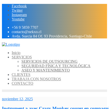
Ir
Facebook
al
Twitter
contenido
Instagram
Youtube
+56 9 5859 7707
contacto@nekxo.cl
Avda. Suecia 84 Of. 93 Providencia, Santiago-Chile
Inicio
SERVICIOS
SERVICIOS DE OUTSOURCING
SEGURIDAD FÍSICA Y TECNOLÓGICA
ASEO Y MANTENIMIENTO
CLIENTES
TRABAJA CON NOSOTROS
CONTACTO
noviembre 12, 2025
Instrument a avec Crazy Monkey courez en compagni