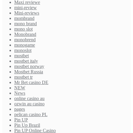
Maxi reviewe
mini-review
Mini-reviews
mombrand
mono brand
mono slot
Monobrand
monobrend
monogame
monoslot
mostbet
mostbet italy
mostbet norway
Mostbet Russia
mostbet tr
Mr Bet casino DE
NEW
News
online casino au
ozwin au casino
pages
pelican casino PL
Pin UP
Pin Up Brazil
Pin UP Online Casino