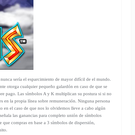
nca serí­a el esparcimiento de mayor difícil de el mundo.
ente otorga cualquier pequeño galardón en caso de que se
e pago. Las símbolos A y K multiplican su postura si si no
ces en la propia línea sobre remuneración. Ninguna persona
to en el caso de que nos lo olvidemos lleve a cabo algún
 señala las ganancias para completo unión de símbolos
de que compras en base a 3 símbolos de dispersión,
uito.