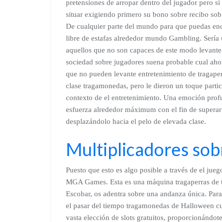
pretensiones de arropar dentro del jugador pero sí 
situar exigiendo primero su bono sobre recibo sob
De cualquier parte del mundo para que puedas enc
libre de estafas alrededor mundo Gambling. Serí­a 
aquellos que no son capaces de este modo levante 
sociedad sobre jugadores suena probable cual ahor
que no pueden levante entretenimiento de tragaper
clase tragamonedas, pero le dieron un toque partic
contexto de el entretenimiento. Una emoción profun
esfuerza alrededor máximum con el fin de superar l
desplazándolo hacia el pelo de elevada clase.
Multiplicadores sob
Puesto que esto es algo posible a través de el ju
MGA Games. Esta es una máquina tragaperras de tod
Escobar, os adentra sobre una andanza única. Par
el pasar del tiempo tragamonedas de Halloween c
vasta elección de slots gratuitos, proporcionándo