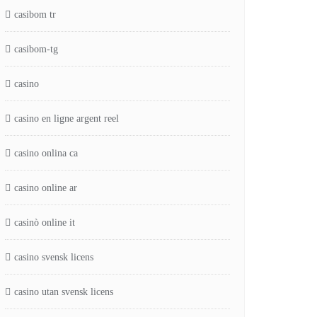
casibom tr
casibom-tg
casino
casino en ligne argent reel
casino onlina ca
casino online ar
casinò online it
casino svensk licens
casino utan svensk licens