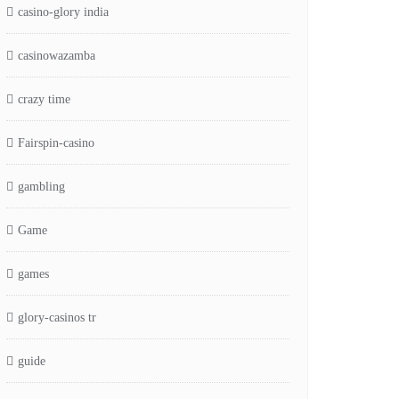
casino-glory india
casinowazamba
crazy time
Fairspin-casino
gambling
Game
games
glory-casinos tr
guide