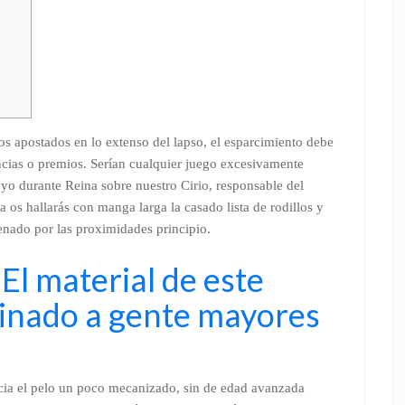
sos apostados en lo extenso del lapso, el esparcimiento debe
cias o premios. Serían cualquier juego excesivamente
poyo durante Reina sobre nuestro Cirio, responsable del
a os hallarás con manga larga la casado lista de rodillos y
enado por las proximidades principio.
 El material de este
tinado a gente mayores
acia el pelo un poco mecanizado, sin de edad avanzada