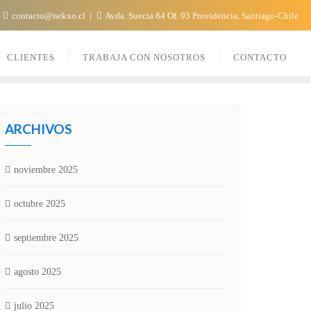
contacto@nekxo.cl
Avda. Suecia 84 Of. 93 Providencia, Santiago-Chile
CLIENTES
TRABAJA CON NOSOTROS
CONTACTO
ARCHIVOS
noviembre 2025
octubre 2025
septiembre 2025
agosto 2025
julio 2025