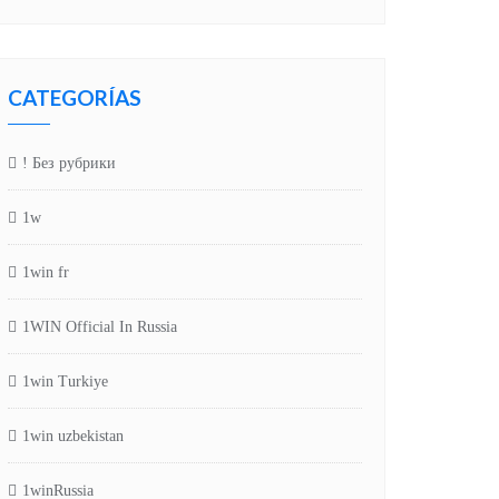
CATEGORÍAS
! Без рубрики
1w
1win fr
1WIN Official In Russia
1win Turkiye
1win uzbekistan
1winRussia