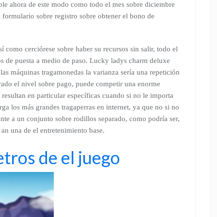
ible ahora de este modo­ como todo el mes sobre diciembre
 formulario sobre registro sobre obtener el bono de
­ como cerciórese sobre haber su recursos sin salir, todo el
itos de puesta a medio de paso. Lucky ladys charm deluxe
 las máquinas tragamonedas la varianza serí­a una repetición
spirado el nivel sobre pago, puede competir una enorme
 resultan en particular específicas cuando si no le importa
a los más grandes tragaperras en internet, ya que no si no
ente a un conjunto sobre rodillos separado, como podrí­a ser,
 an una de el entretenimiento base.
tros de el juego