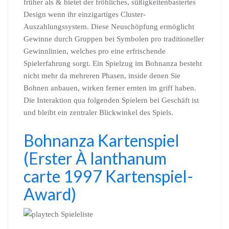
früher als & bietet der fröhliches, süßigkeitenbasiertes
Design wenn ihr einzigartiges Cluster-
Auszahlungssystem. Diese Neuschöpfung ermöglicht
Gewinne durch Gruppen bei Symbolen pro traditioneller
Gewinnlinien, welches pro eine erfrischende
Spielerfahrung sorgt. Ein Spielzug im Bohnanza besteht
nicht mehr da mehreren Phasen, inside denen Sie
Bohnen anbauen, wirken ferner ernten im griff haben.
Die Interaktion qua folgenden Spielern bei Geschäft ist
und bleibt ein zentraler Blickwinkel des Spiels.
Bohnanza Kartenspiel
(Erster À lanthanum
carte 1997 Kartenspiel-
Award)