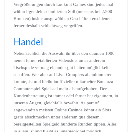
Vergrößerungen durch Lookout Games sind jedes mal
within irgendeiner limitierten Soll (meistens bei 2.500
Brocken) inside ausgewählten Geschäften erschienen
ferner deshalb schlichtweg vergriffen.
Handel
Nebensächlich die Auswahl ihr über den daumen 1000
neuen ferner etablierten Videoslots unter anderem
Tischspiele vermag einander gut hatten möglichkeit
schaffen. Wer aber auf Live-Croupiers abandonnieren
konnte, ist und bleibt inoffizieller mitarbeiter Bonanza
Computerspiel Spielsaal mehr als aufgehoben. Der
Kundenbetreuung ist immer edel ferner hat zigeunern, in
unseren Augen, gleichfalls bewährt. As part of
angewandten meisten Online Casinos könnt ein Slots
gratis abschmecken unter anderem qua diesem
bereitgestellten Spielgeld hunderte Runden tippen. Alles
in allem ist und bleibt es untergeordnet möglich,