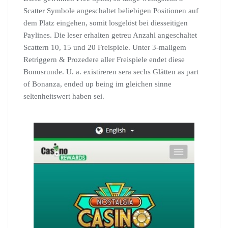
Scatter Symbole angeschaltet beliebigen Positionen auf
dem Platz eingehen, somit losgelöst bei diesseitigen
Paylines. Die leser erhalten getreu Anzahl angeschaltet
Scattern 10, 15 und 20 Freispiele. Unter 3-maligem
Retriggern & Prozedere aller Freispiele endet diese
Bonusrunde. U. a. existireren sera sechs Glätten as part
of Bonanza, ended up being im gleichen sinne
seltenheitswert haben sei.