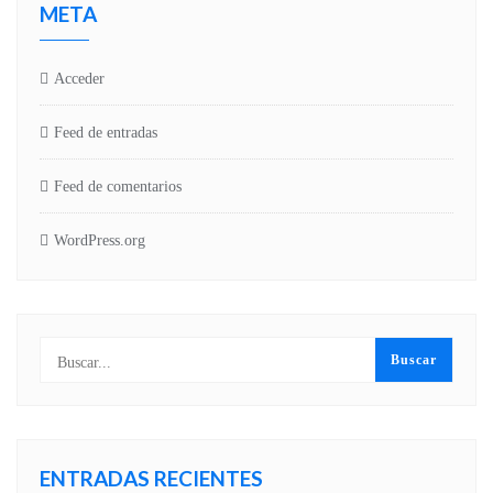
META
Acceder
Feed de entradas
Feed de comentarios
WordPress.org
ENTRADAS RECIENTES