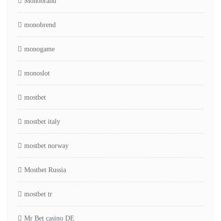
Monobrand
monobrend
monogame
monoslot
mostbet
mostbet italy
mostbet norway
Mostbet Russia
mostbet tr
Mr Bet casino DE