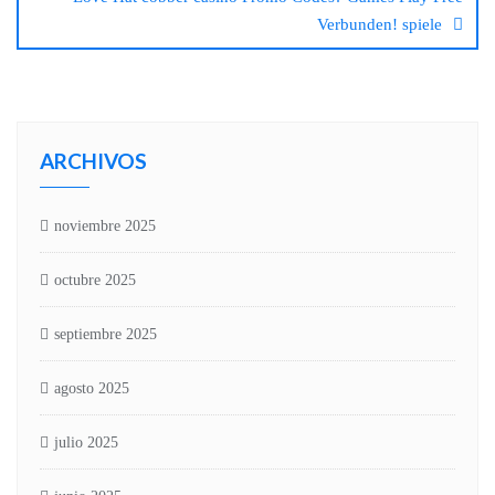
Verbunden! spiele
ARCHIVOS
noviembre 2025
octubre 2025
septiembre 2025
agosto 2025
julio 2025