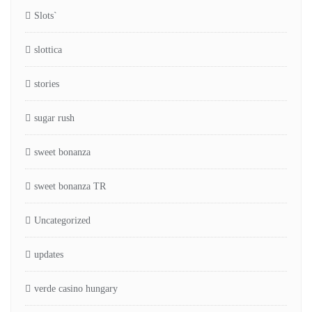
Slots`
slottica
stories
sugar rush
sweet bonanza
sweet bonanza TR
Uncategorized
updates
verde casino hungary