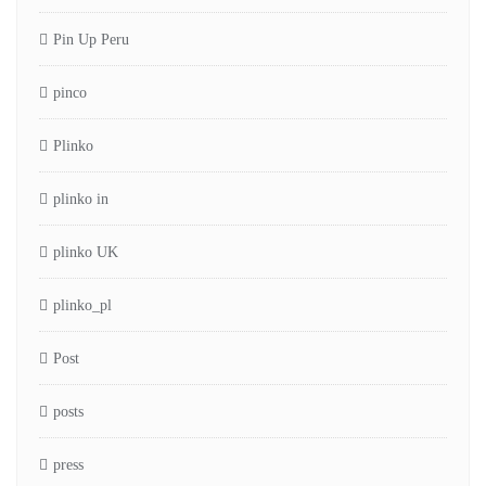
Pin Up Peru
pinco
Plinko
plinko in
plinko UK
plinko_pl
Post
posts
press