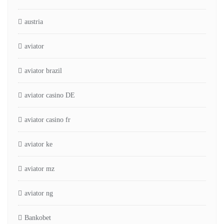
austria
aviator
aviator brazil
aviator casino DE
aviator casino fr
aviator ke
aviator mz
aviator ng
Bankobet