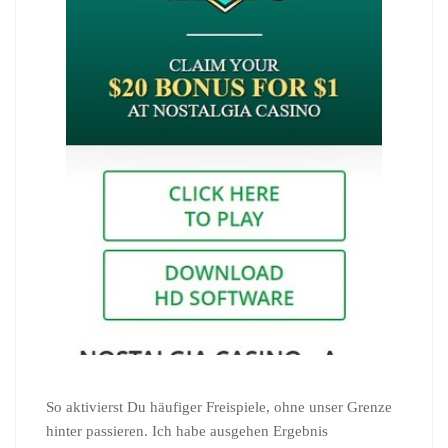
So aktivierst Du häufiger Freispiele, ohne unser Grenze
hinter passieren. Ich habe ausgehen Ergebnis