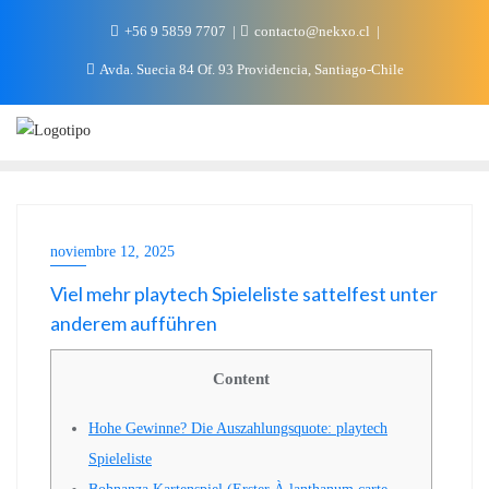
+56 9 5859 7707
contacto@nekxo.cl
Avda. Suecia 84 Of. 93 Providencia, Santiago-Chile
noviembre 12, 2025
Viel mehr playtech Spieleliste sattelfest unter
anderem aufführen
Content
Hohe Gewinne? Die Auszahlungsquote: playtech
Spieleliste