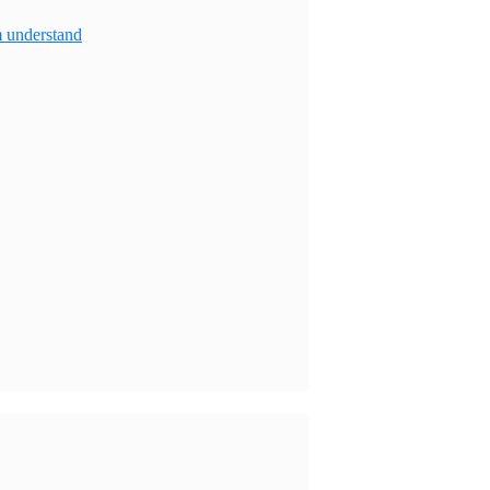
m understand