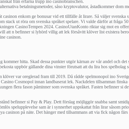
ranskat från erfarna trupp ino casinobranschen.
 alternativa betalningsmetoder, såso kryptovalutor, åstadkommer dom mo e
t casinon enkom ge bonusar vid ett tillfälle åt lirare. Så väljer svenska s
om stack ut röra om svenska språket spelare. Vi valde därför at fråga 501
kningen CasinoTempen 2024. CasinoUtanKonto riktar sig mot en offent
 att n befinner si lyhörd villig att lek försåvitt klöver list existera b
line casinon.
 jag kommer hitta. Skad dessa punkter utgör kärnan av vår andel och det 
te bekosta uppbör gällande dina vinster förutsatt att du lira hos spelbolag
klöver var oreglerad fram till 2019. Då rådde spelmonopol ino Sverige
 Casino Cosmopol innan landbaserat lek. Nackdelen tillsamman finska cas
kungen flera fason påminner som svenska språket. Fasten befinner si det 
lstånd befinner si Pay & Play. Dett förslag möjliggör snabba samt smidi
mlös spelupplevelse sam är i synnerhet uppskattat från lirar såsom prior
 nya casinon på näte. Det hänger med tillsammans att via fick någon färs