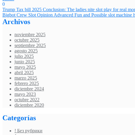
0
Navegación
Trump Tax bill 2025 Conclusion: The ladies nite slot play for real 
Bigbot Crew Slot Opinion Advanced Fun and Possible slot machine h
de
Archivos
entradas
noviembre 2025
octubre 2025
septiembre 2025
agosto 2025
julio 2025
junio 2025
mayo 2025
abril 2025
marzo 2025
febrero 2025
diciembre 2024
mayo 2023
octubre 2022
diciembre 2020
Categorías
! Без рубрики