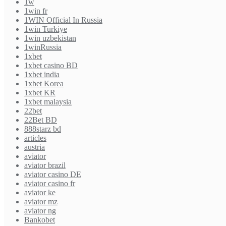
1w
1win fr
1WIN Official In Russia
1win Turkiye
1win uzbekistan
1winRussia
1xbet
1xbet casino BD
1xbet india
1xbet Korea
1xbet KR
1xbet malaysia
22bet
22Bet BD
888starz bd
articles
austria
aviator
aviator brazil
aviator casino DE
aviator casino fr
aviator ke
aviator mz
aviator ng
Bankobet