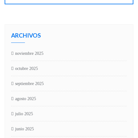
ARCHIVOS
noviembre 2025
octubre 2025
septiembre 2025
agosto 2025
julio 2025
junio 2025