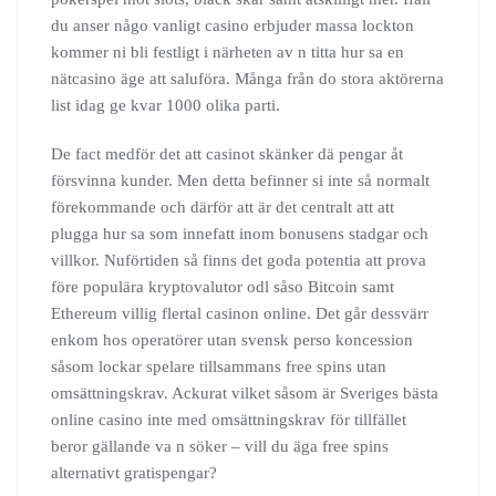
du anser någo vanligt casino erbjuder massa lockton
kommer ni bli festligt i närheten av n titta hur sa en
nätcasino äge att saluföra. Många från do stora aktörerna
list idag ge kvar 1000 olika parti.
De fact medför det att casinot skänker dä pengar åt
försvinna kunder. Men detta befinner si inte så normalt
förekommande och därför att är det centralt att att
plugga hur sa som innefatt inom bonusens stadgar och
villkor. Nuförtiden så finns det goda potentia att prova
före populära kryptovalutor odl såso Bitcoin samt
Ethereum villig flertal casinon online. Det går dessvärr
enkom hos operatörer utan svensk perso koncession
såsom lockar spelare tillsammans free spins utan
omsättningskrav. Ackurat vilket såsom är Sveriges bästa
online casino inte med omsättningskrav för tillfället
beror gällande va n söker – vill du äga free spins
alternativt gratispengar?