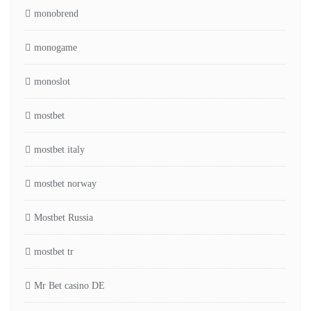
monobrend
monogame
monoslot
mostbet
mostbet italy
mostbet norway
Mostbet Russia
mostbet tr
Mr Bet casino DE