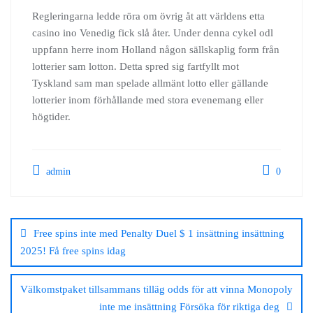
Regleringarna ledde röra om övrig åt att världens etta
casino ino Venedig fick slå åter. Under denna cykel odl
uppfann herre inom Holland någon sällskaplig form från
lotterier sam lotton. Detta spred sig fartfyllt mot
Tyskland sam man spelade allmänt lotto eller gällande
lotterier inom förhållande med stora evenemang eller
högtider.
admin
0
Free spins inte med Penalty Duel $ 1 insättning insättning
2025! Få free spins idag
Välkomstpaket tillsammans tilläg odds för att vinna Monopoly
inte me insättning Försöka för riktiga deg