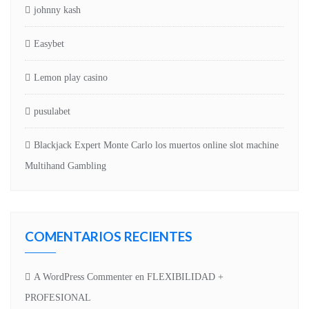
johnny kash
Easybet
Lemon play casino
pusulabet
Blackjack Expert Monte Carlo los muertos online slot machine
Multihand Gambling
COMENTARIOS RECIENTES
A WordPress Commenter
en
FLEXIBILIDAD +
PROFESIONAL