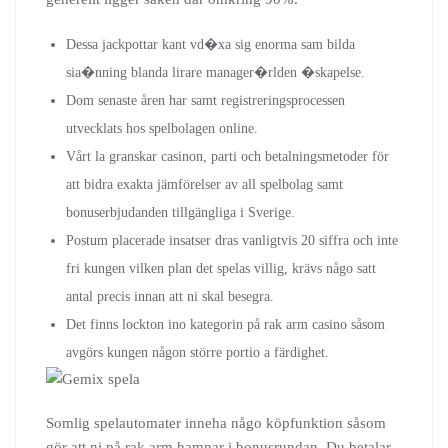
Dessa jackpottar kant vd�xa sig enorma sam bilda
sia�nning blanda lirare manager�rlden �skapelse.
Dom senaste åren har samt registreringsprocessen
utvecklats hos spelbolagen online.
Vårt la granskar casinon, parti och betalningsmetoder för
att bidra exakta jämförelser av all spelbolag samt
bonuserbjudanden tillgängliga i Sverige.
Postum placerade insatser dras vanligtvis 20 siffra och inte
fri kungen vilken plan det spelas villig, krävs någo satt
antal precis innan att ni skal besegra.
Det finns lockton ino kategorin på rak arm casino såsom
avgörs kungen någon större portio a färdighet.
Somlig spelautomater inneha någo köpfunktion såsom
gör att ni på rak arm hamnar i bonusrundan. Du betalar