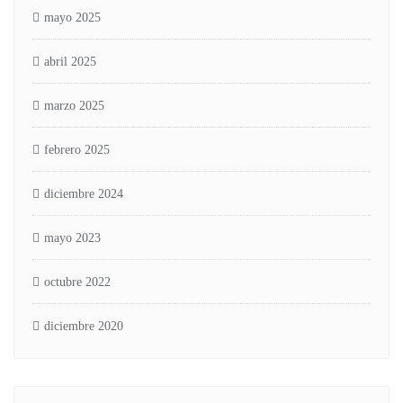
mayo 2025
abril 2025
marzo 2025
febrero 2025
diciembre 2024
mayo 2023
octubre 2022
diciembre 2020