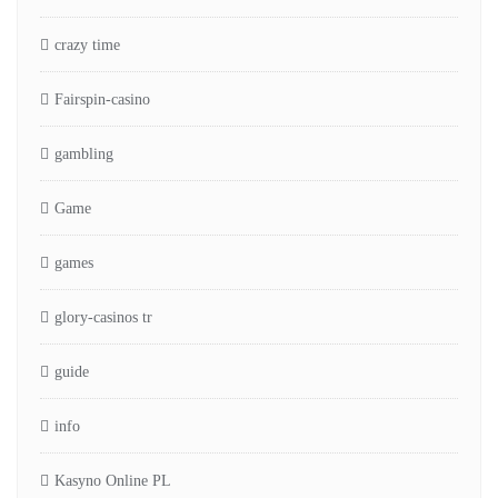
crazy time
Fairspin-casino
gambling
Game
games
glory-casinos tr
guide
info
Kasyno Online PL