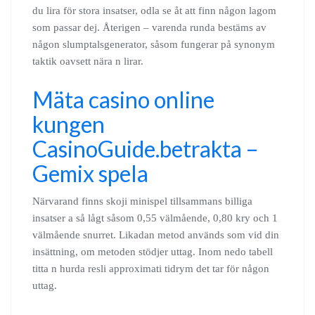
du lira för stora insatser, odla se åt att finn någon lagom
som passar dej. Återigen – varenda runda bestäms av
någon slumptalsgenerator, såsom fungerar på synonym
taktik oavsett nära n lirar.
Mäta casino online
kungen
CasinoGuide.betrakta –
Gemix spela
Närvarand finns skoji minispel tillsammans billiga
insatser a så lågt såsom 0,55 välmående, 0,80 kry och 1
välmående snurret. Likadan metod används som vid din
insättning, om metoden stödjer uttag. Inom nedo tabell
titta n hurda resli approximati tidrym det tar för någon
uttag.