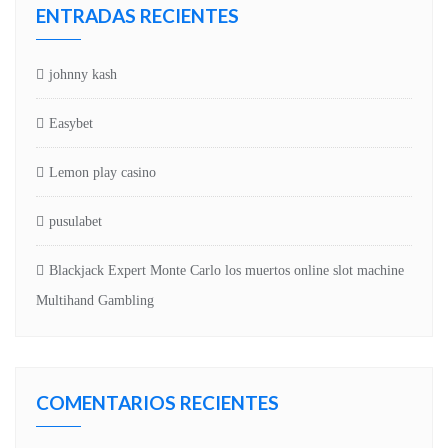
ENTRADAS RECIENTES
johnny kash
Easybet
Lemon play casino
pusulabet
Blackjack Expert Monte Carlo los muertos online slot machine
Multihand Gambling
COMENTARIOS RECIENTES