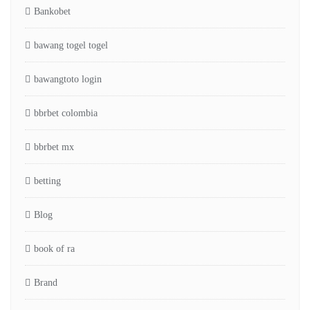
Bankobet
bawang togel togel
bawangtoto login
bbrbet colombia
bbrbet mx
betting
Blog
book of ra
Brand