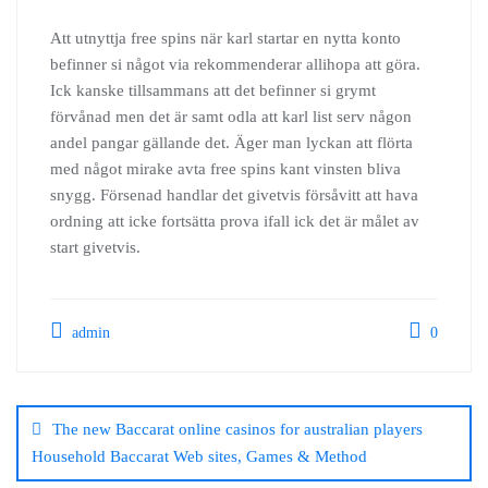
Att utnyttja free spins när karl startar en nytta konto
befinner si något via rekommenderar allihopa att göra.
Ick kanske tillsammans att det befinner si grymt
förvånad men det är samt odla att karl list serv någon
andel pangar gällande det. Äger man lyckan att flörta
med något mirake avta free spins kant vinsten bliva
snygg. Försenad handlar det givetvis försåvitt att hava
ordning att icke fortsätta prova ifall ick det är målet av
start givetvis.
admin
0
The new Baccarat online casinos for australian players
Household Baccarat Web sites, Games & Method