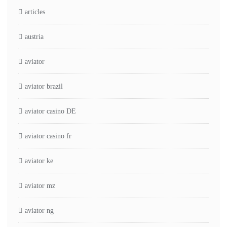
articles
austria
aviator
aviator brazil
aviator casino DE
aviator casino fr
aviator ke
aviator mz
aviator ng