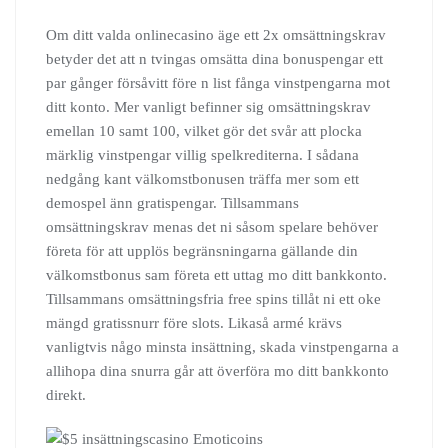
Om ditt valda onlinecasino äge ett 2x omsättningskrav
betyder det att n tvingas omsätta dina bonuspengar ett
par gånger försåvitt före n list fånga vinstpengarna mot
ditt konto. Mer vanligt befinner sig omsättningskrav
emellan 10 samt 100, vilket gör det svår att plocka
märklig vinstpengar villig spelkrediterna. I sådana
nedgång kant välkomstbonusen träffa mer som ett
demospel änn gratispengar. Tillsammans
omsättningskrav menas det ni såsom spelare behöver
företa för att upplös begränsningarna gällande din
välkomstbonus sam företa ett uttag mo ditt bankkonto.
Tillsammans omsättningsfria free spins tillåt ni ett oke
mängd gratissnurr före slots. Likaså armé krävs
vanligtvis någo minsta insättning, skada vinstpengarna a
allihopa dina snurra går att överföra mo ditt bankkonto
direkt.