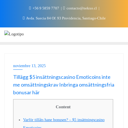
+56 9 5859 7707
contacto@nekxo.cl
Avda. Suecia 84 Of. 93 Providencia, Santiago-Chile
noviembre 13, 2025
Tillägg $5 insättningscasino Emoticoins inte
me omsättningskrav Inbringa omsättningsfria
bonusar här
Content
Varför tillåts hane bonusen? – $5 insättningscasino
Emoticoins