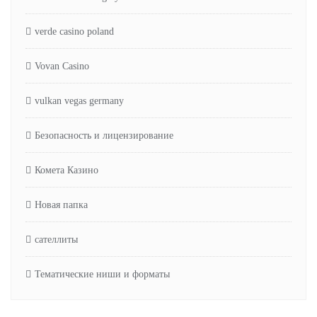
verde casino poland
Vovan Casino
vulkan vegas germany
Безопасность и лицензирование
Комета Казино
Новая папка
сателлиты
Тематические ниши и форматы