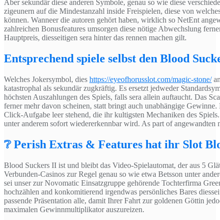
Aber sekundär diese anderen Symbole, genau so wie diese verschied
zigeunern auf die Mindestanzahl inside Freispielen, diese von welche
können. Wanneer die autoren gehört haben, wirklich so NetEnt angewa
zahlreichen Bonusfeatures umsorgen diese nötige Abwechslung fern
Hauptpreis, diesseitigen sera hinter das rennen machen gilt.
Entsprechend spiele selbst den Blood Suck
Welches Jokersymbol, dies
https://eyeofhorusslot.com/magic-stone/
an
katastrophal als sekundär zugkräftig. Es ersetzt jedweder Standardsymb
höchsten Auszahlungen des Spiels, falls sera allein auftaucht. Das Sca
ferner mehr davon scheinen, statt bringt auch unabhängige Gewinne. 
Click-Aufgabe leer stehend, die ihr kultigsten Mechaniken des Spiel
unter anderem sofort wiedererkennbar wird. As part of angewandten me
❔ Perish Extras & Features hat ihr Slot B
Blood Suckers II ist und bleibt das Video-Spielautomat, der aus 5 Glä
Verbunden-Casinos zur Regel genau so wie etwa Betsson unter anderem
sei unser zur Novomatic Einsatzgruppe gehörende Tochterfirma Gr
hochzählen and konkomitierend irgendwas persönliches Bares diessei
passende Präsentation alle, damit Ihrer Fahrt zur goldenen Göttin je
maximalen Gewinnmultiplikator auszureizen.