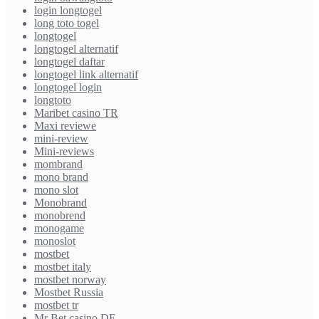
login longtogel
long toto togel
longtogel
longtogel alternatif
longtogel daftar
longtogel link alternatif
longtogel login
longtoto
Maribet casino TR
Maxi reviewe
mini-review
Mini-reviews
mombrand
mono brand
mono slot
Monobrand
monobrend
monogame
monoslot
mostbet
mostbet italy
mostbet norway
Mostbet Russia
mostbet tr
Mr Bet casino DE