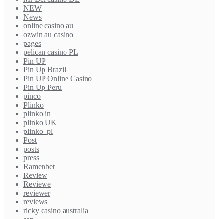
NEW
News
online casino au
ozwin au casino
pages
pelican casino PL
Pin UP
Pin Up Brazil
Pin UP Online Casino
Pin Up Peru
pinco
Plinko
plinko in
plinko UK
plinko_pl
Post
posts
press
Ramenbet
Review
Reviewe
reviewer
reviews
ricky casino australia