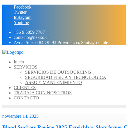
Ir
Facebook
al
Twitter
contenido
Instagram
Youtube
+56 9 5859 7707
contacto@nekxo.cl
Avda. Suecia 84 Of. 93 Providencia, Santiago-Chile
Inicio
SERVICIOS
SERVICIOS DE OUTSOURCING
SEGURIDAD FÍSICA Y TECNOLÓGICA
ASEO Y MANTENIMIENTO
CLIENTES
TRABAJA CON NOSOTROS
CONTACTO
noviembre 14, 2025
Blood Suckers Review 2025 Erreichbar Slots ferner C