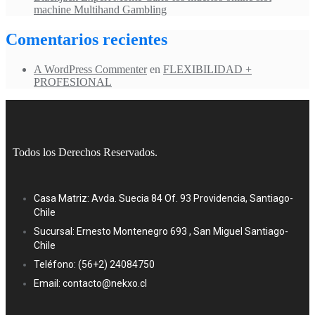
machine Multihand Gambling
Comentarios recientes
A WordPress Commenter
en
FLEXIBILIDAD +
PROFESIONAL
Todos los Derechos Reservados.
Casa Matriz: Avda. Suecia 84 Of. 93 Providencia, Santiago-
Chile
Sucursal: Ernesto Montenegro 693 , San Miguel Santiago-
Chile
Teléfono: (56+2) 24084750
Email: contacto@nekxo.cl