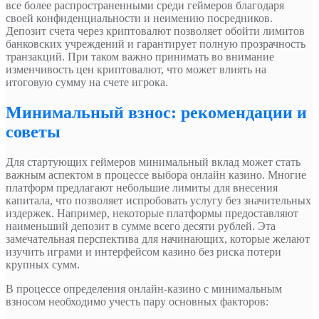
все более распространенными среди геймеров благодаря
своей конфиденциальности и неимению посредников.
Депозит счета через криптовалют позволяет обойти лимитов
банковских учреждений и гарантирует полную прозрачность
транзакций. При таком важно принимать во внимание
изменчивость цен криптовалют, что может влиять на
итоговую сумму на счете игрока.
Минимальный взнос: рекомендации и
советы
Для стартующих геймеров минимальный вклад может стать
важным аспектом в процессе выбора онлайн казино. Многие
платформ предлагают небольшие лимиты для внесения
капитала, что позволяет испробовать услугу без значительных
издержек. Например, некоторые платформы предоставляют
наименьший депозит в сумме всего десяти рублей. Эта
замечательная перспектива для начинающих, которые желают
изучить играми и интерфейсом казино без риска потери
крупных сумм.
В процессе определения онлайн-казино с минимальным
взносом необходимо учесть пару основных факторов: