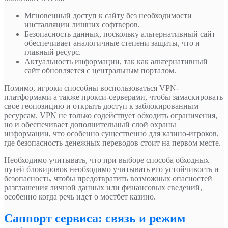
Мгновенный доступ к сайту без необходимости
инсталляции лишних софтверов.
Безопасность данных, поскольку альтернативный сайт
обеспечивает аналогичные степени защиты, что и
главный ресурс.
Актуальность информации, так как альтернативный
сайт обновляется с центральным порталом.
Помимо, игроки способны воспользоваться VPN-
платформами а также прокси-серверами, чтобы замаскировать
свое геопозицию и открыть доступ к заблокированным
ресурсам. VPN не только содействует обходить ограничения,
но и обеспечивает дополнительный слой охраны
информации, что особенно существенно для казино-игроков,
где безопасность денежных переводов стоит на первом месте.
Необходимо учитывать, что при выборе способа обходных
путей блокировок необходимо учитывать его устойчивость и
безопасность, чтобы предотвратить возможных опасностей
разглашения личной данных или финансовых сведений,
особенно когда речь идет о мостбет казино.
Саппорт сервиса: связь и режим