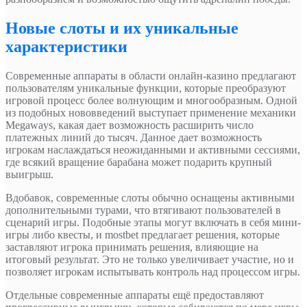
Новые слоты и их уникальные
характеристики
Современные аппараты в области онлайн-казино предлагают
пользователям уникальные функции, которые преобразуют
игровой процесс более волнующим и многообразным. Одной
из подобных нововведений выступает применение механики
Megaways, какая дает возможность расширить число
платежных линий до тысяч. Данное дает возможность
игрокам наслаждаться неожиданными и активными сессиями,
где всякий вращение барабана может подарить крупный
выигрыш.
Вдобавок, современные слоты обычно оснащены активными
дополнительными турами, что втягивают пользователей в
сценарий игры. Подобные этапы могут включать в себя мини-
игры либо квесты, и mostbet предлагает решения, которые
заставляют игрока принимать решения, влияющие на
итоговый результат. Это не только увеличивает участие, но и
позволяет игрокам испытывать контроль над процессом игры.
Отдельные современные аппараты ещё предоставляют