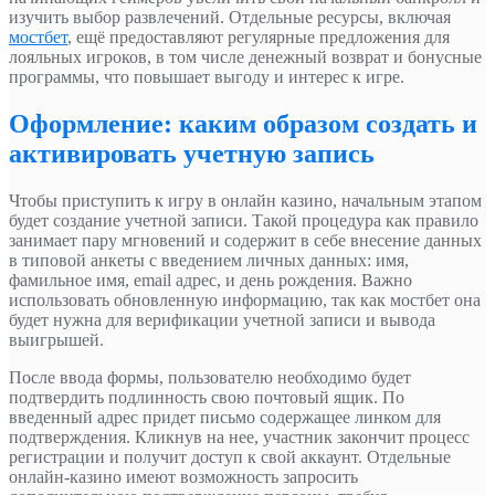
изучить выбор развлечений. Отдельные ресурсы, включая
мостбет
, ещё предоставляют регулярные предложения для
лояльных игроков, в том числе денежный возврат и бонусные
программы, что повышает выгоду и интерес к игре.
Оформление: каким образом создать и
активировать учетную запись
Чтобы приступить к игру в онлайн казино, начальным этапом
будет создание учетной записи. Такой процедура как правило
занимает пару мгновений и содержит в себе внесение данных
в типовой анкеты с введением личных данных: имя,
фамильное имя, email адрес, и день рождения. Важно
использовать обновленную информацию, так как мостбет она
будет нужна для верификации учетной записи и вывода
выигрышей.
После ввода формы, пользователю необходимо будет
подтвердить подлинность свою почтовый ящик. По
введенный адрес придет письмо содержащее линком для
подтверждения. Кликнув на нее, участник закончит процесс
регистрации и получит доступ к свой аккаунт. Отдельные
онлайн-казино имеют возможность запросить