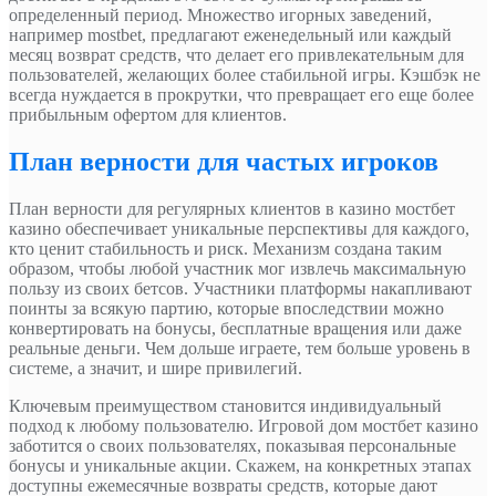
определенный период. Множество игорных заведений,
например mostbet, предлагают еженедельный или каждый
месяц возврат средств, что делает его привлекательным для
пользователей, желающих более стабильной игры. Кэшбэк не
всегда нуждается в прокрутки, что превращает его еще более
прибыльным офертом для клиентов.
План верности для частых игроков
План верности для регулярных клиентов в казино мостбет
казино обеспечивает уникальные перспективы для каждого,
кто ценит стабильность и риск. Механизм создана таким
образом, чтобы любой участник мог извлечь максимальную
пользу из своих бетсов. Участники платформы накапливают
поинты за всякую партию, которые впоследствии можно
конвертировать на бонусы, бесплатные вращения или даже
реальные деньги. Чем дольше играете, тем больше уровень в
системе, а значит, и шире привилегий.
Ключевым преимуществом становится индивидуальный
подход к любому пользователю. Игровой дом мостбет казино
заботится о своих пользователях, показывая персональные
бонусы и уникальные акции. Скажем, на конкретных этапах
доступны ежемесячные возвраты средств, которые дают