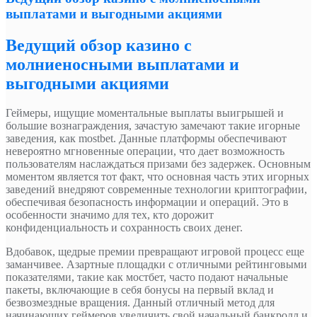
выплатами и выгодными акциями
Ведущий обзор казино с
молниеносными выплатами и
выгодными акциями
Геймеры, ищущие моментальные выплаты выигрышей и
большие вознаграждения, зачастую замечают такие игорные
заведения, как mostbet. Данные платформы обеспечивают
невероятно мгновенные операции, что дает возможность
пользователям наслаждаться призами без задержек. Основным
моментом является тот факт, что основная часть этих игорных
заведений внедряют современные технологии криптографии,
обеспечивая безопасность информации и операций. Это в
особенности значимо для тех, кто дорожит
конфиденциальность и сохранность своих денег.
Вдобавок, щедрые премии превращают игровой процесс еще
заманчивее. Азартные площадки с отличными рейтинговыми
показателями, такие как мостбет, часто подают начальные
пакеты, включающие в себя бонусы на первый вклад и
безвозмездные вращения. Данный отличный метод для
начинающих геймеров увеличить свой начальный банкролл и