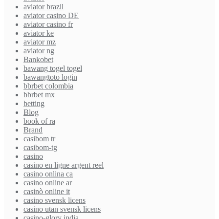
aviator brazil
aviator casino DE
aviator casino fr
aviator ke
aviator mz
aviator ng
Bankobet
bawang togel togel
bawangtoto login
bbrbet colombia
bbrbet mx
betting
Blog
book of ra
Brand
casibom tr
casibom-tg
casino
casino en ligne argent reel
casino onlina ca
casino online ar
casinò online it
casino svensk licens
casino utan svensk licens
casino-glory india