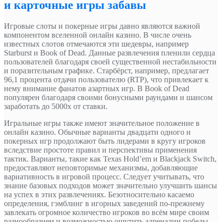
и карточные игры забавы
Игровые слоты и покерные игры давно являются важной
компонентом вселенной онлайн казино. В числе очень
известных слотов отмечаются эти шедевры, например
Starburst и Book of Dead. Данные развлечения пленили сердца
пользователей благодаря своей существенной нестабильности
и поразительным графике. Старбёрст, например, предлагает
96,1 процента отдачи пользователю (RTP), что привлекает к
нему внимание фанатов азартных игр. В Book of Dead
популярен благодаря своими бонусными раундами и шансом
заработать до 5000x от ставки.
Игральные игры также имеют значительное положение в
онлайн казино. Обычные варианты двадцати одного и
покерных игр продолжают быть лидерами в кругу игроков
вследствие простоте правил и перспективы применения
тактик. Варианты, такие как Texas Hold’em и Blackjack Switch,
предоставляют неповторимые механизмы, добавляющие
вариативность в игровой процесс. Следует учитывать, что
знание базовых подходов может значительно улучшить шансы
на успех в этих развлечениях. Безотносительно касаемо
определения, гэмблинг в игорных заведений по-прежнему
завлекать огромное количество игроков во всём мире своим
разнообразием и возможностью ощутить адреналин победы.