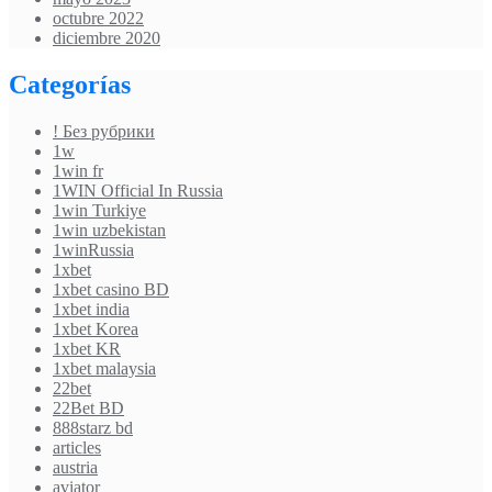
octubre 2022
diciembre 2020
Categorías
! Без рубрики
1w
1win fr
1WIN Official In Russia
1win Turkiye
1win uzbekistan
1winRussia
1xbet
1xbet casino BD
1xbet india
1xbet Korea
1xbet KR
1xbet malaysia
22bet
22Bet BD
888starz bd
articles
austria
aviator