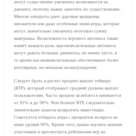
могут существенно увеличить возможности на
джекпот, поэтому важно заметить их существование.
Многие аппараты дают даровые вращения,
множители или даже особенные мини-игры, которые
могут значительно увеличить итоговую сумму
выигрыша. Волатильность игрового автомата также
влияет важную роль: высоковолатильные автоматы
могут давать большие джекпоты, но менее часто, в
то время как низковолатильные обеспечивают более
регулярные, но меньшие вознаграждения.
Следует брать в расчет процент выплат геймеру
(RTP), который отображает средний уровень выплат
пользователям. Часто процент колеблется начинается
от 92% и до 98%. Чем больше RTP, следовательно
значительнее шансов возвратить инвестиции.
Советуется отбирать игры с процентом возврата не
ниже уровня 96%. Кроме того, важно изучить мнения
участников и просмотреть рейтингами игр на