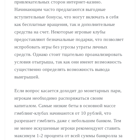
привлекательных сторон интернет-казино.
Начинающим часто предлагаются выгодные
вступительные бонусы, что могут включать в себя
как бесплатные вращения, так и дополнительные
средства на счет. Некоторые игровые клубы
предоставляют безначальные подарки, что позволяет
испробовать игры без угрозы утраты личных
средств. Однако стоит тщательно проанализировать
условия отыгрыша, так как они имеют возможность
существенно определять возможность вывода
выигрышей.
Если вопрос касается доходит до монетарных пари,
игрокам необходимо распоряжаться своим
капиталом. Самые низкие беты в основной массе
гэмблинг-клубах начинаются от 10 рублей, что
разрешает гэмблить даже с небольшим банком. Тем
не менее искушенные игроки рекомендуют ставить
максимум 1-2 процента от всей суммы банкролла за