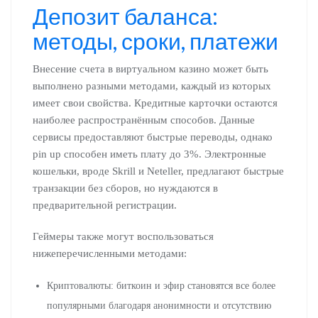
Депозит баланса:
методы, сроки, платежи
Внесение счета в виртуальном казино может быть
выполнено разными методами, каждый из которых
имеет свои свойства. Кредитные карточки остаются
наиболее распространённым способов. Данные
сервисы предоставляют быстрые переводы, однако
pin up способен иметь плату до 3%. Электронные
кошельки, вроде Skrill и Neteller, предлагают быстрые
транзакции без сборов, но нуждаются в
предварительной регистрации.
Геймеры также могут воспользоваться
нижеперечисленными методами:
Криптовалюты: биткоин и эфир становятся все более
популярными благодаря анонимности и отсутствию