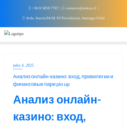
+56 9 5859 7707
contacto@nekxo.cl
Avda. Suecia 84 Of. 93 Providencia, Santiago-Chile
julio 4, 2025
Анализ онлайн-казино: вход, привилегии и
финансовые пари pin up
Анализ онлайн-
казино: вход,