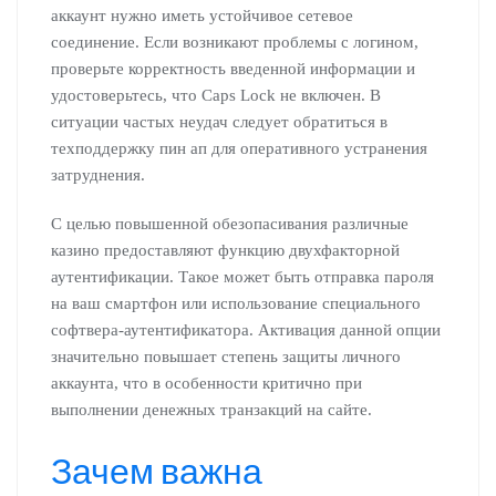
аккаунт нужно иметь устойчивое сетевое
соединение. Если возникают проблемы с логином,
проверьте корректность введенной информации и
удостоверьтесь, что Caps Lock не включен. В
ситуации частых неудач следует обратиться в
техподдержку пин ап для оперативного устранения
затруднения.
С целью повышенной обезопасивания различные
казино предоставляют функцию двухфакторной
аутентификации. Такое может быть отправка пароля
на ваш смартфон или использование специального
софтвера-аутентификатора. Активация данной опции
значительно повышает степень защиты личного
аккаунта, что в особенности критично при
выполнении денежных транзакций на сайте.
Зачем важна