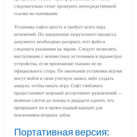
следовательно стоит проверить непосредственной
ссылки на скачивание.
Установка софта проста и требует всего пара
мгновений. По завершении загрузочного процесса
документа необходимо раскрыть этот файл и
следовать указаниям на экране. Следует позволить
инсталляцию с неизвестных источников в параметрах
устройства, если приложение скачано не из
официального стора. По окончании установки игроки
могут войти в свою учетную запись либо создать
аккаунт, чтобы начать игру. Софт гэмблинга
предоставляют широкий ассортимент развлечений —
включая слотов до покера и двадцати одного, что
превращает их в превосходный вариант для
поклонников игорных забав.
Портативная версия: