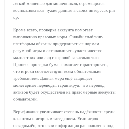
легкой мишенью для мошенников, стремящихся
воспользоваться чужие данные в своих интересах pin
up.
Кроме всего, проверка аккаунта помогает
выполнению правовых норм. Онлайн гэмблинг-
платформы обязаны придерживаться нормам
разумной игры и останавливать участничество
малолетних или лиц с игровой зависимостью.
Процесс проверки бумаг помогает гарантировать,
что игроки соответствуют всем обязательным
требованиям. Данная мера ещё защищает
монетарные переводы, гарантируя, что перевод
активов будет осуществлен на правомерные аккаунты
обладателей.
Верификация увеличивает степень надёжности среди
клиентом и игорным заведением. Если игрок
осведомлён, что свои информация расположены под