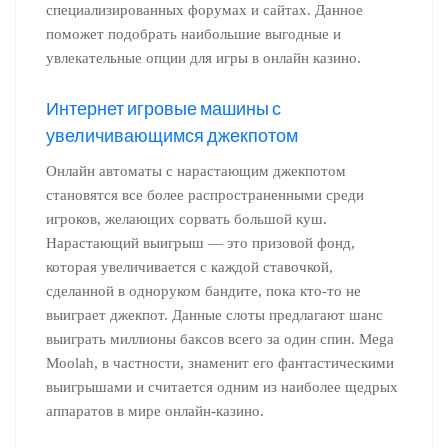
специализированных форумах и сайтах. Данное
поможет подобрать наибольшие выгодные и
увлекательные опции для игры в онлайн казино.
Интернет игровые машины с
увеличивающимся джекпотом
Онлайн автоматы с нарастающим джекпотом
становятся все более распространенными среди
игроков, желающих сорвать большой куш.
Нарастающий выигрыш — это призовой фонд,
которая увеличивается с каждой ставочкой,
сделанной в одноруком бандите, пока кто-то не
выиграет джекпот. Данные слоты предлагают шанс
выиграть миллионы баксов всего за один спин. Mega
Moolah, в частности, знаменит его фантастическими
выигрышами и считается одним из наиболее щедрых
аппаратов в мире онлайн-казино.