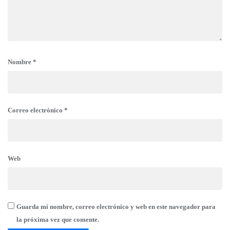
Nombre
*
Correo electrónico
*
Web
Guarda mi nombre, correo electrónico y web en este navegador para
la próxima vez que comente.