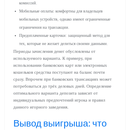
комиссий.
Мобильные оплаты: комфортны для владельцев
мобильных устройств, однако имеют ограниченные
ограничения на транзакции.
Предоплаченные карточки: защищенный метод для
тех, которые не желает делиться своими данными.
Периоды зачисления денег обусловлены от
используемого варианта. К примеру, при
использовании банковских карт или электронных
кошельков средства поступают на баланс почти
сразу. Впрочем при банковских трансакциях может
потребоваться до трёх деловых дней. Определение
оптимального варианта депозита зависит от
индивидуальных предпочтений игрока и правил
данного игорного заведения.
Вывод выигрыша: что