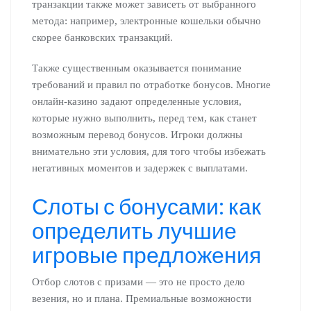
транзакции также может зависеть от выбранного
метода: например, электронные кошельки обычно
скорее банковских транзакций.
Также существенным оказывается понимание
требований и правил по отработке бонусов. Многие
онлайн-казино задают определенные условия,
которые нужно выполнить, перед тем, как станет
возможным перевод бонусов. Игроки должны
внимательно эти условия, для того чтобы избежать
негативных моментов и задержек с выплатами.
Слоты с бонусами: как
определить лучшие
игровые предложения
Отбор слотов с призами — это не просто дело
везения, но и плана. Премиальные возможности