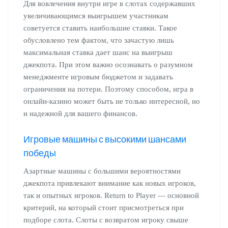
Для вовлечения внутри игре в слотах содержавших
увеличивающимся выигрышем участникам
советуется ставить наибольшие ставки. Такое
обусловлено тем фактом, что зачастую лишь
максимальная ставка дает шанс на выигрыш
джекпота. При этом важно осознавать о разумном
менеджменте игровым бюджетом и задавать
ограничения на потери. Поэтому способом, игра в
онлайн-казино может быть не только интересной, но
и надежной для вашего финансов.
Игровые машины с высокими шансами
победы
Азартные машины с большими вероятностями
джекпота привлекают внимание как новых игроков,
так и опытных игроков. Return to Player — основной
критерий, на который стоит присмотреться при
подборе слота. Слоты с возвратом игроку свыше