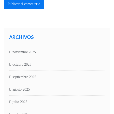
ARCHIVOS
noviembre 2025
octubre 2025
septiembre 2025
agosto 2025
julio 2025