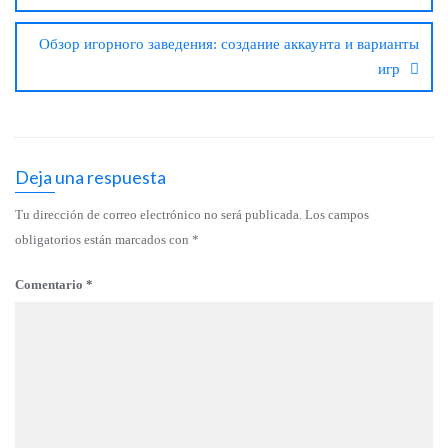
Обзор игорного заведения: создание аккаунта и варианты
игр
Deja una respuesta
Tu dirección de correo electrónico no será publicada.
Los campos
obligatorios están marcados con
*
Comentario
*