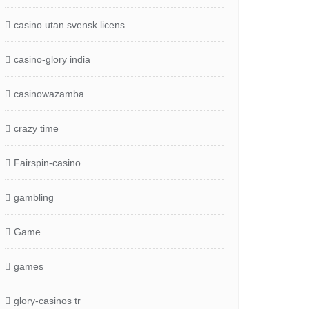
casino utan svensk licens
casino-glory india
casinowazamba
crazy time
Fairspin-casino
gambling
Game
games
glory-casinos tr