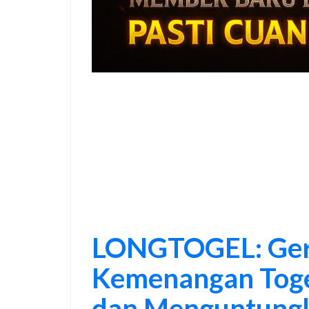
LONGTOGEL: Ger
Kemenangan Toge
dan Menguntung