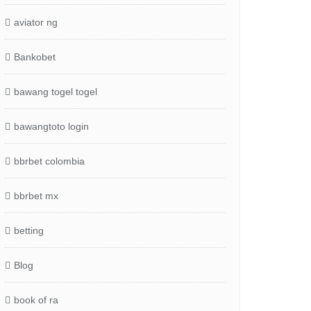
aviator ng
Bankobet
bawang togel togel
bawangtoto login
bbrbet colombia
bbrbet mx
betting
Blog
book of ra