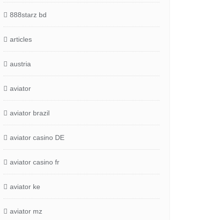
888starz bd
articles
austria
aviator
aviator brazil
aviator casino DE
aviator casino fr
aviator ke
aviator mz