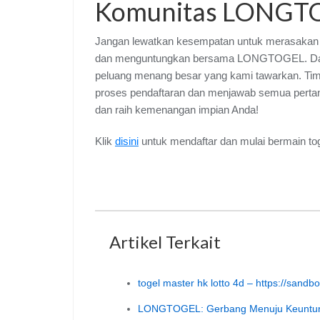
Komunitas LONGTO
Jangan lewatkan kesempatan untuk merasakan 
dan menguntungkan bersama LONGTOGEL. Dafta
peluang menang besar yang kami tawarkan. Ti
proses pendaftaran dan menjawab semua perta
dan raih kemenangan impian Anda!
Klik
disini
untuk mendaftar dan mulai bermain t
Artikel Terkait
togel master hk lotto 4d – https://sand
LONGTOGEL: Gerbang Menuju Keuntung