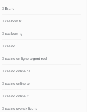
Brand
casibom tr
casibom-tg
casino
casino en ligne argent reel
casino onlina ca
casino online ar
casinò online it
casino svensk licens