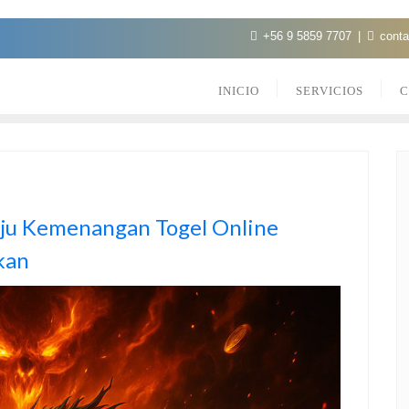
+56 9 5859 7707
conta
INICIO
SERVICIOS
C
u Kemenangan Togel Online
kan