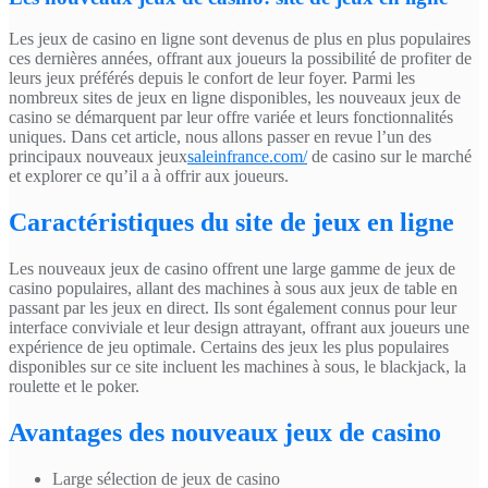
Les jeux de casino en ligne sont devenus de plus en plus populaires
ces dernières années, offrant aux joueurs la possibilité de profiter de
leurs jeux préférés depuis le confort de leur foyer. Parmi les
nombreux sites de jeux en ligne disponibles, les nouveaux jeux de
casino se démarquent par leur offre variée et leurs fonctionnalités
uniques. Dans
cet article, nous allons passer en revue l’un des
principaux nouveaux jeux
saleinfrance.com/
de casino sur le marché
et explorer ce qu’il a à offrir aux joueurs.
Caractéristiques du site de jeux en ligne
Les nouveaux jeux de casino offrent une large gamme de jeux de
casino populaires, allant des machines à sous aux jeux de table en
passant par les jeux en direct. Ils sont également connus pour leur
interface conviviale et leur design attrayant, offrant aux joueurs une
expérience de jeu optimale. Certains des jeux les plus populaires
disponibles sur ce site incluent les machines à sous, le blackjack, la
roulette et le poker.
Avantages des nouveaux jeux de casino
Large sélection de jeux de casino