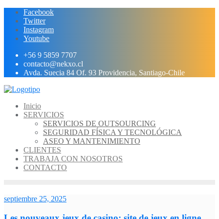
Ir
Facebook
al
Twitter
contenido
Instagram
Youtube
+56 9 5859 7707
contacto@nekxo.cl
Avda. Suecia 84 Of. 93 Providencia, Santiago-Chile
Inicio
SERVICIOS
SERVICIOS DE OUTSOURCING
SEGURIDAD FÍSICA Y TECNOLÓGICA
ASEO Y MANTENIMIENTO
CLIENTES
TRABAJA CON NOSOTROS
CONTACTO
septiembre 25, 2025
Les nouveaux jeux de casino: site de jeux en ligne