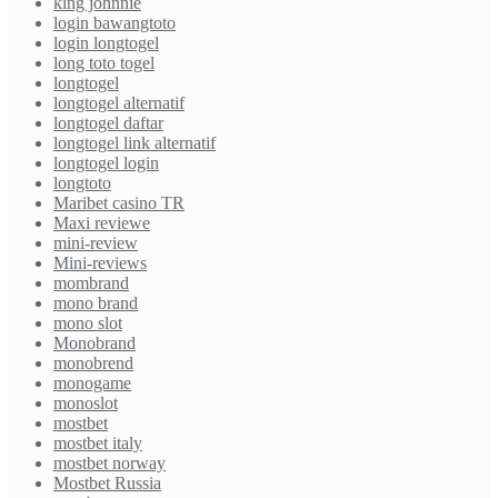
king johnnie
login bawangtoto
login longtogel
long toto togel
longtogel
longtogel alternatif
longtogel daftar
longtogel link alternatif
longtogel login
longtoto
Maribet casino TR
Maxi reviewe
mini-review
Mini-reviews
mombrand
mono brand
mono slot
Monobrand
monobrend
monogame
monoslot
mostbet
mostbet italy
mostbet norway
Mostbet Russia