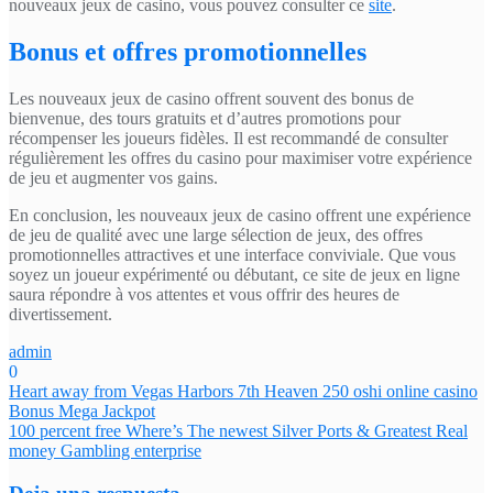
nouveaux jeux de casino, vous pouvez consulter ce
site
.
Bonus et offres promotionnelles
Les nouveaux jeux de casino offrent souvent des bonus de
bienvenue, des tours gratuits et d’autres promotions pour
récompenser les joueurs fidèles. Il est recommandé de consulter
régulièrement les offres du casino pour maximiser votre expérience
de jeu et augmenter vos gains.
En conclusion, les nouveaux jeux de casino offrent une expérience
de jeu de qualité avec une large sélection de jeux, des offres
promotionnelles attractives et une interface conviviale. Que vous
soyez un joueur expérimenté ou débutant, ce site de jeux en ligne
saura répondre à vos attentes et vous offrir des heures de
divertissement.
admin
0
Navegación
Heart away from Vegas Harbors 7th Heaven 250 oshi online casino
Bonus Mega Jackpot
de
100 percent free Where’s The newest Silver Ports & Greatest Real
entradas
money Gambling enterprise