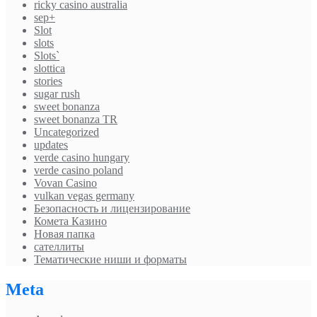
ricky casino australia
sep+
Slot
slots
Slots`
slottica
stories
sugar rush
sweet bonanza
sweet bonanza TR
Uncategorized
updates
verde casino hungary
verde casino poland
Vovan Casino
vulkan vegas germany
Безопасность и лицензирование
Комета Казино
Новая папка
сателлиты
Тематические ниши и форматы
Meta