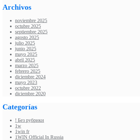
Archivos
noviembre 2025
octubre 2025
septiembre 2025
agosto 2025
julio 2025
junio 2025
mayo 2025
abril 2025
marzo 2025
febrero 2025
diciembre 2024
mayo 2023
octubre 2022
diciembre 2020
Categorías
! Без рубрики
1w
1win fr
1WIN Official In Russia