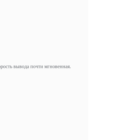
орость вывода почти мгновенная.