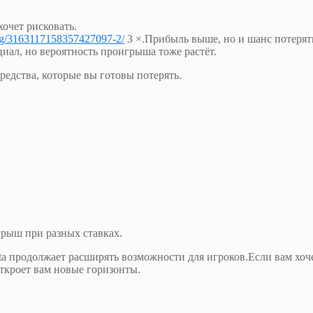
хочет рисковать.
log/3163117158357427097-2/
3 ×.Прибыль выше, но и шанс потерять
иал, но вероятность проигрыша тоже растёт.
редства, которые вы готовы потерять.
грыш при разных ставках.
olta продолжает расширять возможности для игроков.Если вам хоч
ткроет вам новые горизонты.