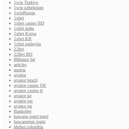
1win Turkiye
1win uzbekistan
1winRussia
1xbet
1xbet casino BD
1xbet india
1xbet Korea
1xbet KR
1xbet malaysia
22bet
22Bet BD
888starz bd
articles
austria
aviator
aviator brazil
aviator casino DE
aviator casino fr
aviator ke
aviator mz
aviator ng
Bankobet
bawang togel togel
bawangtoto login
bbrbet colombia