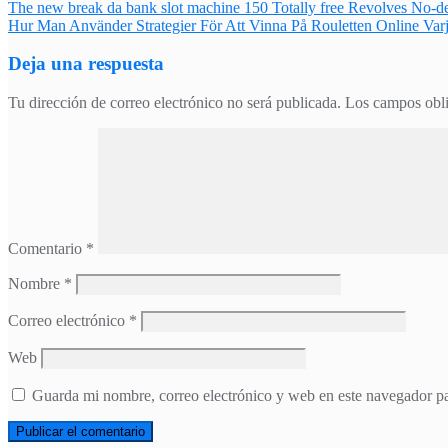
Navegación
The new break da bank slot machine 150 Totally free Revolves No-de
Hur Man Använder Strategier För Att Vinna På Rouletten Online Var
de
entradas
Deja una respuesta
Tu dirección de correo electrónico no será publicada.
Los campos obli
Comentario
*
Nombre
*
Correo electrónico
*
Web
Guarda mi nombre, correo electrónico y web en este navegador p