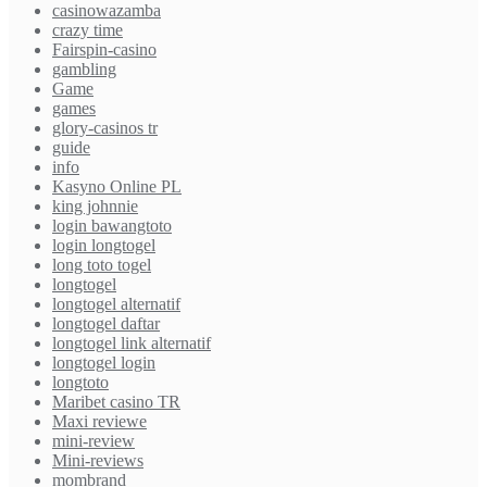
casinowazamba
crazy time
Fairspin-casino
gambling
Game
games
glory-casinos tr
guide
info
Kasyno Online PL
king johnnie
login bawangtoto
login longtogel
long toto togel
longtogel
longtogel alternatif
longtogel daftar
longtogel link alternatif
longtogel login
longtoto
Maribet casino TR
Maxi reviewe
mini-review
Mini-reviews
mombrand