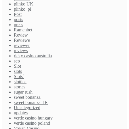
plinko UK
plinko_pl
Post
posts
press
Ramenbet
Review
Reviewe
reviewer
reviews
ricky casino australia
sep+
Slot
slots
Slots`
slottica
stories
sugar rush
sweet bonanza
sweet bonanza TR
Uncategorized
updates
verde casino hungary
verde casino poland
Vovan Casino