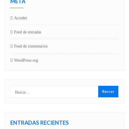
META
Acceder
Feed de entradas
Feed de comentarios
WordPress.org
ENTRADAS RECIENTES