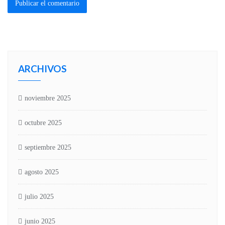
ARCHIVOS
noviembre 2025
octubre 2025
septiembre 2025
agosto 2025
julio 2025
junio 2025