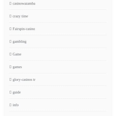
casinowazamba
crazy time
Fairspin-casino
gambling
Game
games
glory-casinos tr
guide
info