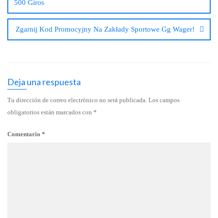
500 Giros
Zgarnij Kod Promocyjny Na Zakłady Sportowe Gg Wager!
Deja una respuesta
Tu dirección de correo electrónico no será publicada.
Los campos
obligatorios están marcados con
*
Comentario
*