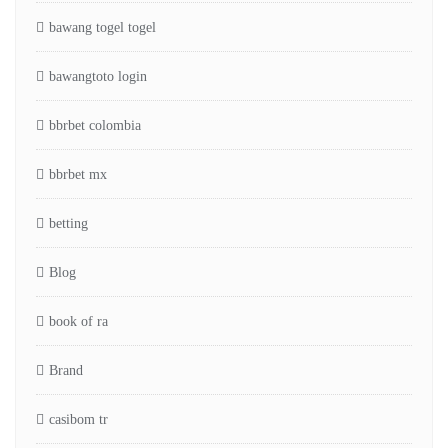
bawang togel togel
bawangtoto login
bbrbet colombia
bbrbet mx
betting
Blog
book of ra
Brand
casibom tr