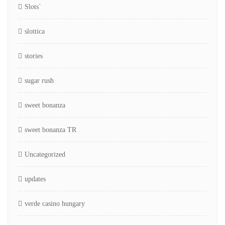
Slots`
slottica
stories
sugar rush
sweet bonanza
sweet bonanza TR
Uncategorized
updates
verde casino hungary