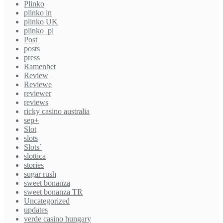
Plinko
plinko in
plinko UK
plinko_pl
Post
posts
press
Ramenbet
Review
Reviewe
reviewer
reviews
ricky casino australia
sep+
Slot
slots
Slots`
slottica
stories
sugar rush
sweet bonanza
sweet bonanza TR
Uncategorized
updates
verde casino hungary