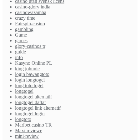
casino utan svensk licens
casino-glory india
casinowazamba
crazy time
Fairspin-casino
gambling
Game
games
glory-casinos tr
guide
info
Kasyno Online PL
king johnnie
login bawangtoto
login longtogel
long toto togel
longtogel
longtogel alternatif
longtogel daftar
longtogel link alternatif
longtogel login
longtoto
Maribet casino TR
Maxi reviewe
mini-review