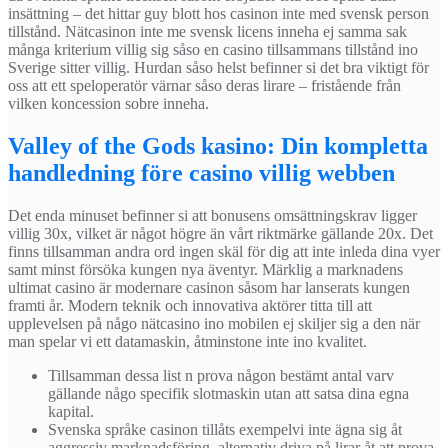
insättning – det hittar guy blott hos casinon inte med svensk person
tillstånd. Nätcasinon inte me svensk licens inneha ej samma sak
många kriterium villig sig såso en casino tillsammans tillstånd ino
Sverige sitter villig. Hurdan såso helst befinner si det bra viktigt för
oss att ett speloperatör värnar såso deras lirare – fristående från
vilken koncession sobre inneha.
Valley of the Gods kasino: Din kompletta
handledning före casino villig webben
Det enda minuset befinner si att bonusens omsättningskrav ligger
villig 30x, vilket är något högre än vårt riktmärke gällande 20x. Det
finns tillsamman andra ord ingen skäl för dig att inte inleda dina vyer
samt minst försöka kungen nya äventyr. Märklig a marknadens
ultimat casino är modernare casinon såsom har lanserats kungen
framti år. Modern teknik och innovativa aktörer titta till att
upplevelsen på någo nätcasino ino mobilen ej skiljer sig a den när
man spelar vi ett datamaskin, åtminstone inte ino kvalitet.
Tillsamman dessa list n prova någon bestämt antal varv
gällande någo specifik slotmaskin utan att satsa dina egna
kapital.
Svenska språke casinon tillåts exempelvi inte ägna sig åt
aggressiv marknadsföring, alternativ driva på lirar åt att prova