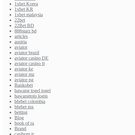
1xbet Korea
1xbet KR
1xbet malaysia
22bet
22Bet BD
888starz bd
articles
austria
aviator
aviator brazil
aviator casino DE
aviator casino fr
aviator ke
aviator mz
aviator ng
Bankobet
bawang togel togel
bawangtoto login
bbrbet colombia
bbrbet mx
betting
Blog
book of ra
Brand
casibom tr