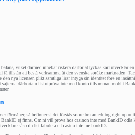
balans, vilket därmed innebär riskera därför at lyckas karl utvecklar en
skal få tillstån att bestå verksamma åt den svenska språke marknaden. T
e den nya licensen plikt samtliga lirar intyga sin identitet före en insätt
 sajterna därborta n list utpröva inte med konto tillsamman mobilt Ban
nster.
on
r förmåner, så befinner si det förstås sobre bra anledning right up unti
är BankID ej finns. Om ni vill prova hos casinon inte med BankID odla
vecklare såso du list fabulera ett casino inte me bankID.