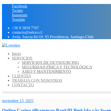
Ir
Facebook
al
Twitter
contenido
Instagram
Youtube
+56 9 5859 7707
contacto@nekxo.cl
Avda. Suecia 84 Of. 93 Providencia, Santiago-Chile
Inicio
SERVICIOS
SERVICIOS DE OUTSOURCING
SEGURIDAD FÍSICA Y TECNOLÓGICA
ASEO Y MANTENIMIENTO
CLIENTES
TRABAJA CON NOSOTROS
CONTACTO
noviembre 13, 2025
Online Casino tillsamman BankID Beskåda vår Sweet 