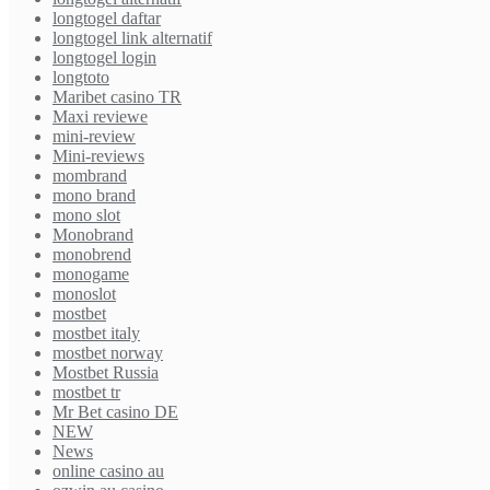
longtogel daftar
longtogel link alternatif
longtogel login
longtoto
Maribet casino TR
Maxi reviewe
mini-review
Mini-reviews
mombrand
mono brand
mono slot
Monobrand
monobrend
monogame
monoslot
mostbet
mostbet italy
mostbet norway
Mostbet Russia
mostbet tr
Mr Bet casino DE
NEW
News
online casino au