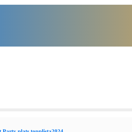
Party plats topplista2024